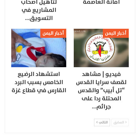
أمانة العاصمة
لتأهيل أصحاب
المشاريع في
التسويق…
أخبار اليمن
أخبار اليمن
فيديو | مشاهد
استشهاد الرضيع
لقصف سرايا القدس
الخامس بسبب البرد
“تل أبيب” والقدس
القارس في قطاع غزة
المحتلة ردا على
جرائم…
السابق
التالي