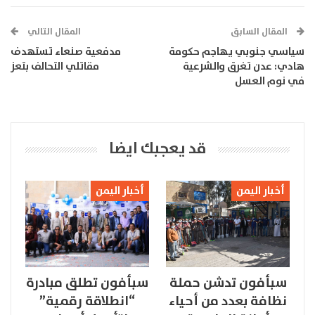
المقال السابق
المقال التالي
سياسي جنوبي يهاجم حكومة
مدفعية صنعاء تستهدف
هادي: عدن تغرق والشرعية
مقاتلي التحالف بتعز
في نوم العسل
قد يعجبك ايضا
أخبار اليمن
أخبار اليمن
سبأفون تدشن حملة
سبأفون تطلق مبادرة
نظافة بعدد من أحياء
“انطلاقة رقمية”