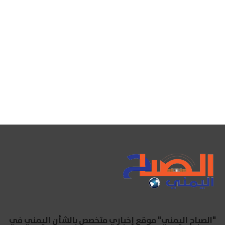
"الصباح اليمني" موقع إخباري متخصص بالشأن اليمني في