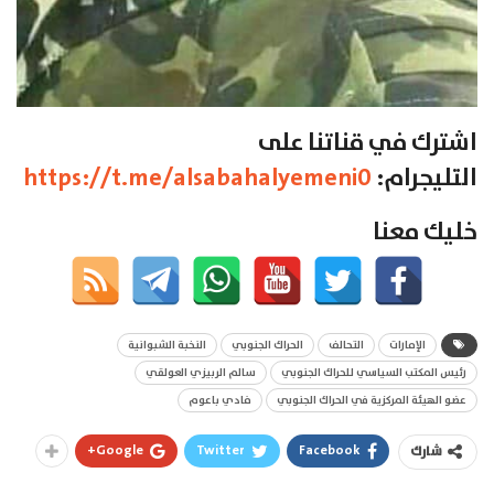
اشترك في قناتنا على
التليجرام:
https://t.me/alsabahalyemeni0
خليك معنا
الإمارات
التحالف
الحراك الجنوبي
النخبة الشبوانية
رئيس المكتب السياسي للحراك الجنوبي
سالم الربيزي العولقي
عضو الهيئة المركزية في الحراك الجنوبي
فادي باعوم
Google+
Twitter
Facebook
شارك