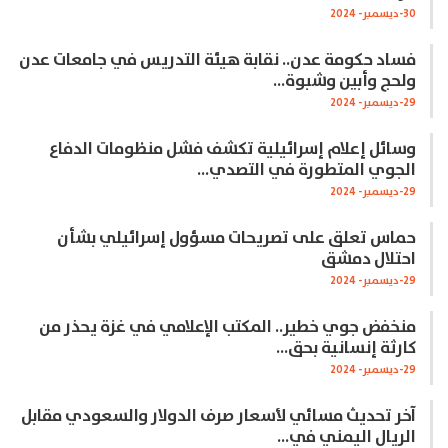
30-ديسمبر- 2024
فساد حكومة عدن.. نقابة هيئة التدريس في جامعات عدن
ولحج وأبين وشبوة…
29-ديسمبر- 2024
وسائل إعلام إسرائيلية تكشف فشل منظومات الدفاع
الجوي المتطورة في التصدي…
29-ديسمبر- 2024
حماس تعلق على تصريحات مسؤول إسرائيلي بشأن
احتلال دمشق
29-ديسمبر- 2024
منخفض جوي خطير.. المكتب الإعلامي في غزة يحذر من
كارثة إنسانية بحق…
29-ديسمبر- 2024
آخر تحديث مسائي لأسعار صرف الدولار والسعودي مقابل
الريال اليمني في…