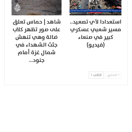
استعدادا لأي تصعيد..
شاهد | حماس تعلق
مسير شعبي عسكري
على صور تظهر كلاب
كبير في صنعاء
ضالة وهي تنهش
(فيديو)
جثث الشهداء في
شمال غزة أمام
جنود…
السابق
التالي