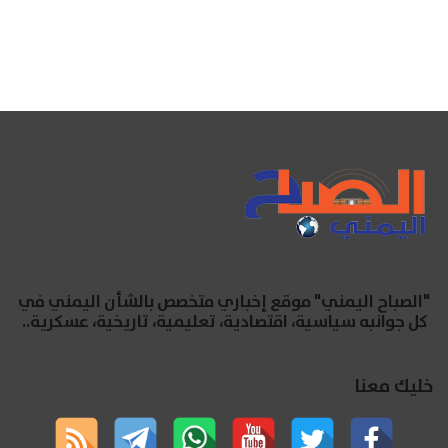
"الصباح اليمني" موقع إخباري متخصص بالشأن اليمني في
كل جوانبه سياسية، اقتصادية، تعليمية، تاريخية، عسكرية..
خليك معنا