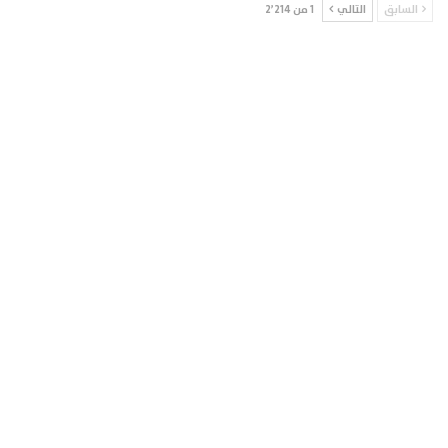
السابق
التالي
1 من 2٬214