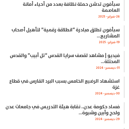
سبأفون تدشن حملة نظافة بعدد من أحياء أمانة
العاصمة
26-فبراير- 2025
سبأفون تطلق مبادرة “انطلاقة رقمية” لتأهيل أصحاب
المشاريع…
19-فبراير- 2025
فيديو | مشاهد لقصف سرايا القدس “تل أبيب” والقدس
المحتلة…
31-ديسمبر- 2024
استشهاد الرضيع الخامس بسبب البرد القارس في قطاع
غزة
30-ديسمبر- 2024
فساد حكومة عدن.. نقابة هيئة التدريس في جامعات عدن
ولحج وأبين وشبوة…
29-ديسمبر- 2024