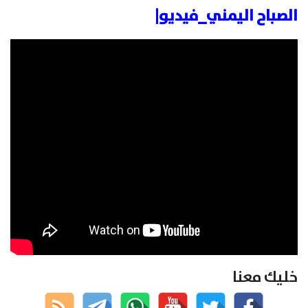
الصباح اليمني_فيديو|
خليك معنا