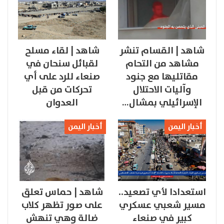
شاهد | القسام تنشر
شاهد | لقاء مسلح
مشاهد من التحام
لقبائل سنحان في
مقاتليها مع جنود
صنعاء للرد على أي
وآليات الاحتلال
تحركات من قبل
الإسرائيلي بمشال…
العدوان
أخبار اليمن
أخبار اليمن
استعدادا لأي تصعيد..
شاهد | حماس تعلق
مسير شعبي عسكري
على صور تظهر كلاب
كبير في صنعاء
ضالة وهي تنهش