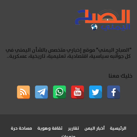
"الصباح اليمني" موقع إخباري متخصص بالشأن اليمني في
كل جوانبه سياسية، اقتصادية، تعليمية، تاريخية، عسكرية..
خليك معنا
الرئيسية
أخبار اليمن
تقارير
ثقافة وهوية
مساحة حرة