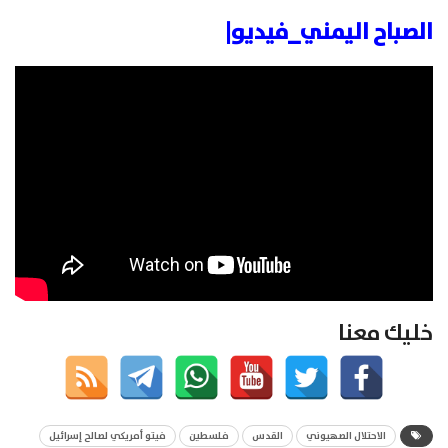
الصباح اليمني_فيديو|
خليك معنا
الاحتلال الصهيوني
القدس
فلسطين
فيتو أمريكي لصالح إسرائيل