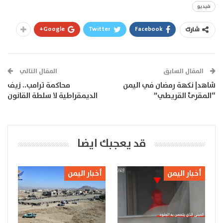
فيديو
Google+
Twitter
Facebook
شارك
المقال السابق
المقال التالي
شاهد| نكهة رمضان في اليمن
محاكمة ترامب.. زيف
“المقرئ القريطي”
الديمقراطية لا سلطة القانون
قد يعجبك ايضا
أخبار اليمن
أخبار اليمن