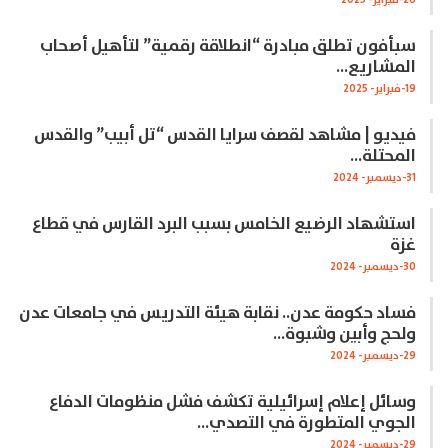
26-فبراير- 2025
سبأفون تطلق مبادرة “انطلاقة رقمية” لتأهيل أصحاب
المشاريع…
19-فبراير- 2025
فيديو | مشاهد لقصف سرايا القدس “تل أبيب” والقدس
المحتلة…
31-ديسمبر- 2024
استشهاد الرضيع الخامس بسبب البرد القارس في قطاع
غزة
30-ديسمبر- 2024
فساد حكومة عدن.. نقابة هيئة التدريس في جامعات عدن
ولحج وأبين وشبوة…
29-ديسمبر- 2024
وسائل إعلام إسرائيلية تكشف فشل منظومات الدفاع
الجوي المتطورة في التصدي…
29-ديسمبر- 2024