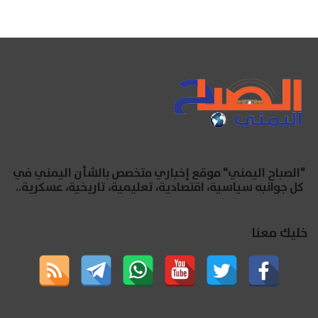
"الصباح اليمني" موقع إخباري متخصص بالشأن اليمني في
كل جوانبه سياسية، اقتصادية، تعليمية، تاريخية، عسكرية..
خليك معنا