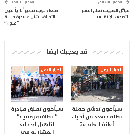
المقال السابق
المقال التالي
قبائل الصبيحة تعلن النفير
صنعاء توجه تحذيراً نارياً لدول
للتصدي للإنتقالي
التحالف بشأن عسكرة جزيرة
“ميون”
قد يعجبك ايضا
أخبار اليمن
أخبار اليمن
سبأفون تدشن حملة
سبأفون تطلق مبادرة
نظافة بعدد من أحياء
“انطلاقة رقمية”
أمانة العاصمة
لتأهيل أصحاب
المشاريع في