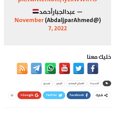
— عبدالجبارأحمد
November
(@AbdaljparAhmed)
7, 2022
خليك معنا
الحديدة
الصباح اليمني
اليمن
فيديو
Google+
Twitter
Facebook
شارك