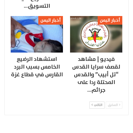
التسويق…
أخبار اليمن
أخبار اليمن
فيديو | مشاهد
استشهاد الرضيع
لقصف سرايا القدس
الخامس بسبب البرد
“تل أبيب” والقدس
القارس في قطاع غزة
المحتلة ردا على
جرائم…
السابق
التالي