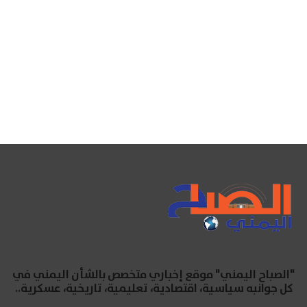
"الصباح اليمني" موقع إخباري متخصص بالشأن اليمني في
كل جوانبه سياسية، اقتصادية، تعليمية، تاريخية، عسكرية..