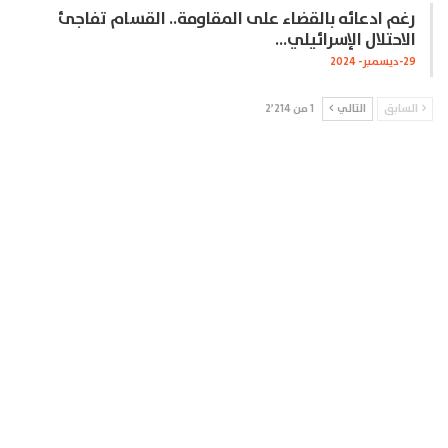
رغم ادعائه بالقضاء على المقاومة.. القسام تفاجئ
الاحتلال الإسرائيلي…
29-ديسمبر- 2024
السابق
التالي
1 من 2٬214