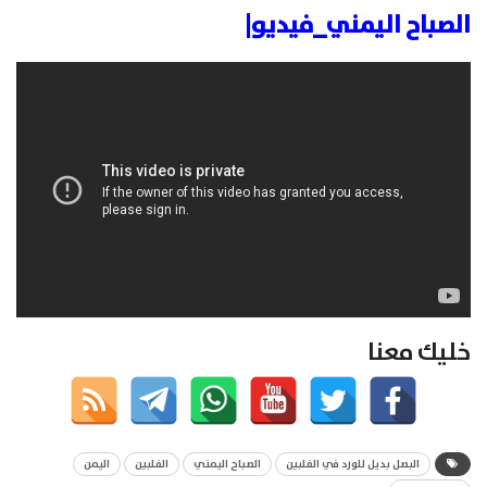
الصباح اليمني_فيديو|
خليك معنا
البصل بديل للورد في الفلبين
الصباح اليمني
الفلبين
اليمن