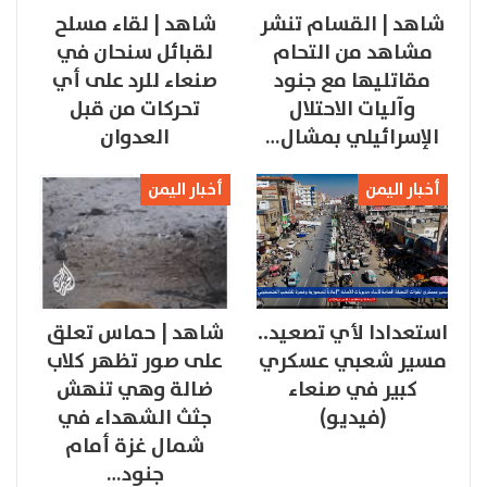
شاهد | القسام تنشر
شاهد | لقاء مسلح
مشاهد من التحام
لقبائل سنحان في
مقاتليها مع جنود
صنعاء للرد على أي
وآليات الاحتلال
تحركات من قبل
الإسرائيلي بمشال…
العدوان
أخبار اليمن
أخبار اليمن
استعدادا لأي تصعيد..
شاهد | حماس تعلق
مسير شعبي عسكري
على صور تظهر كلاب
كبير في صنعاء
ضالة وهي تنهش
(فيديو)
جثث الشهداء في
شمال غزة أمام
جنود…