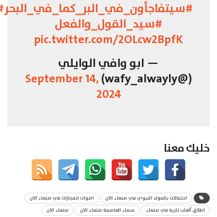
#سيتفاجأون_في_البر_كما_في_البحر
#
#سيد_القول_والفعل
pic.twitter.com/2OLcw2BpfK
— ابو وافي الوايلي
September 14,
(@wafy_alwayly)
2024
خليك معنا
احتفالات بالمولد النبوي في صنعاء الان
اصوات انفجارات في صنعاء الان
اطلاق ألعاب نارية في صنعاء
سماء العاصمة صنعاء الان
صنعاء الان