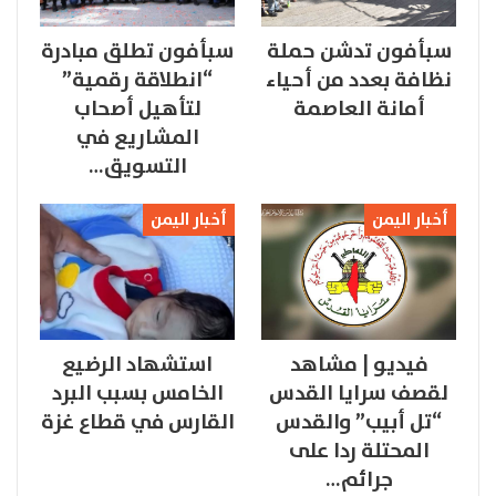
سبأفون تدشن حملة
سبأفون تطلق مبادرة
نظافة بعدد من أحياء
“انطلاقة رقمية”
أمانة العاصمة
لتأهيل أصحاب
المشاريع في
التسويق…
أخبار اليمن
أخبار اليمن
فيديو | مشاهد
استشهاد الرضيع
لقصف سرايا القدس
الخامس بسبب البرد
“تل أبيب” والقدس
القارس في قطاع غزة
المحتلة ردا على
جرائم…