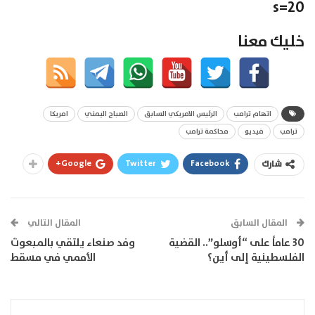
s=20
خليك معنا
اتهام ترامب
الرئيس الامريكي السابق
الصباح اليمني
امريكا
ترامب
فيديو
محاكمة ترامب
Google+
Twitter
Facebook
شارك
المقال السابق
المقال التالي
30 عاماً على “أوسلو”.. القضية
وفد صنعاء يلتقي بالمبعوث
الفلسطينية إلى أين؟
الأممي في مسقط