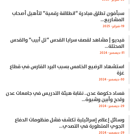
سبأفون تطلق مبادرة “انطلاقة رقمية” لتأهيل أصحاب
المشاريع…
19-فبراير- 2025
فيديو | مشاهد لقصف سرايا القدس “تل أبيب” والقدس
المحتلة…
31-ديسمبر- 2024
استشهاد الرضيع الخامس بسبب البرد القارس في قطاع
غزة
30-ديسمبر- 2024
فساد حكومة عدن.. نقابة هيئة التدريس في جامعات عدن
ولحج وأبين وشبوة…
29-ديسمبر- 2024
وسائل إعلام إسرائيلية تكشف فشل منظومات الدفاع
الجوي المتطورة في التصدي…
29-ديسمبر- 2024