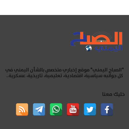
"الصباح اليمني" موقع إخباري متخصص بالشأن اليمني في
كل جوانبه سياسية، اقتصادية، تعليمية، تاريخية، عسكرية..
خليك معنا