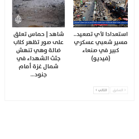
استعدادا لأي تصعيد..
شاهد | حماس تعلق
مسير شعبي عسكري
على صور تظهر كلاب
كبير في صنعاء
ضالة وهي تنهش
(فيديو)
جثث الشهداء في
شمال غزة أمام
جنود…
السابق
التالي