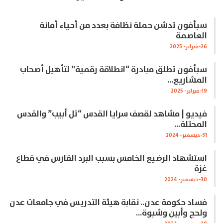
سبأفون تدشن حملة نظافة بعدد من أحياء أمانة
العاصمة
26-فبراير- 2025
سبأفون تطلق مبادرة “انطلاقة رقمية” لتأهيل أصحاب
المشاريع…
19-فبراير- 2025
فيديو | مشاهد لقصف سرايا القدس “تل أبيب” والقدس
المحتلة…
31-ديسمبر- 2024
استشهاد الرضيع الخامس بسبب البرد القارس في قطاع
غزة
30-ديسمبر- 2024
فساد حكومة عدن.. نقابة هيئة التدريس في جامعات عدن
ولحج وأبين وشبوة…