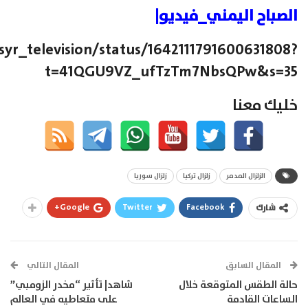
الصباح اليمني_فيديو|
syr_television/status/1642111791600631808?
t=41QGU9VZ_ufTzTm7NbsQPw&s=35
خليك معنا
الزلزال المدمر
زلزال تركيا
زلزال سوريا
Google+
Twitter
Facebook
شارك
المقال السابق
المقال التالي
حالة الطقس المتوقعة خلال
شاهد| تأثير “مخدر الزومبي”
الساعات القادمة
على متعاطيه في العالم