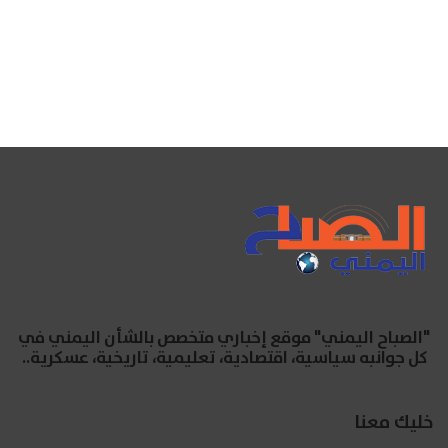
"الصباح اليمني" موقع إخباري متخصص بالشأن اليمني في
كل جوانبه سياسية، اقتصادية، تعليمية، تاريخية، عسكرية..
خليك معنا