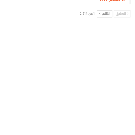
السابق
التالي
1 من 2٬214