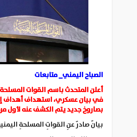
الصباح اليمني_ متابعات
أعلن المتحدث باسم القوات المسلحة ا
في بيان عسكري، استهداف أهداف إسر
بصاروخ جديد يتم الكشف عنه لأول مرة،
بيانٌ صادرٌ عنِ القواتِ المسلحةِ اليمني