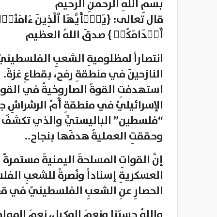
بسمِ اللهِ الرحمنِ الرحيم
قال تعالى: {یَـٰۤأَیُّهَا ٱلَّذِینَ ءَامَنُوۤا۟
أَقۡدَامَكُمۡ } صدقَ اللهُ العظيم
انتصاراً لمظلوميةِ الشعبِ الفلسطينيِّ 
النازحينَ في منطقةِ رفح، بقطاعِ غزةَ.
استهدفتِ القوةُ الصاروخيةُ في القواتِ
الإسرائيليِّ في منطقةِ أُمِّ الرشراشِ 
“فلسطين” الباليستيٍّ والذي تكشفُ عنه
وحققتِ العمليةُ هدفَها بنجاح..
إنَّ القواتِ المسلحةَ اليمنيةَ مستمرةٌ 
العسكريةِ إسناداً ونُصرةً للشعبِ الف
الحصارِ عنِ الشعبِ الفلسطينيِّ في قط
واللهُ حسبُنا ونعمَ الوكيل، نعمَ المول