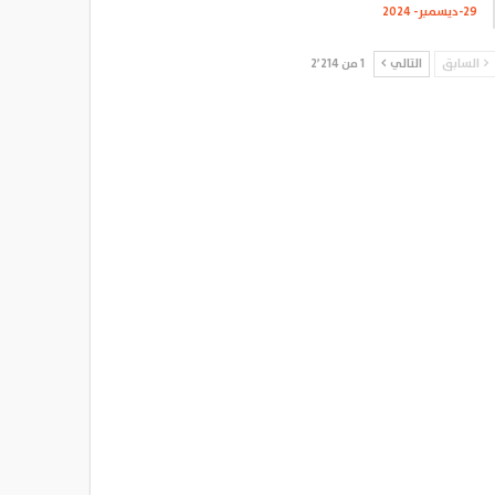
29-ديسمبر- 2024
السابق
التالي
1 من 2٬214