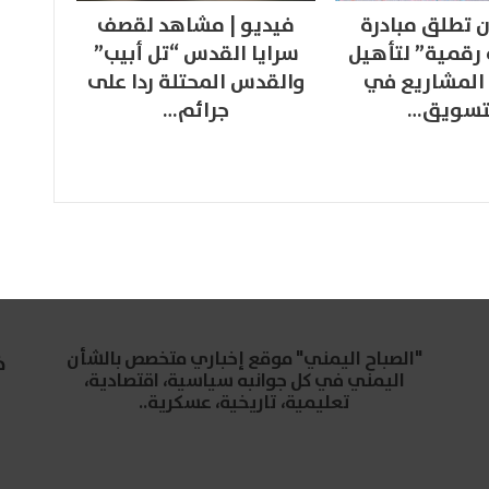
 تطلق مبادرة
فيديو | مشاهد لقصف
 رقمية” لتأهيل
سرايا القدس “تل أبيب”
المشاريع في
والقدس المحتلة ردا على
تسويق…
جرائم…
"الصباح اليمني" موقع إخباري متخصص بالشأن
خ
اليمني في كل جوانبه سياسية، اقتصادية،
تعليمية، تاريخية، عسكرية..