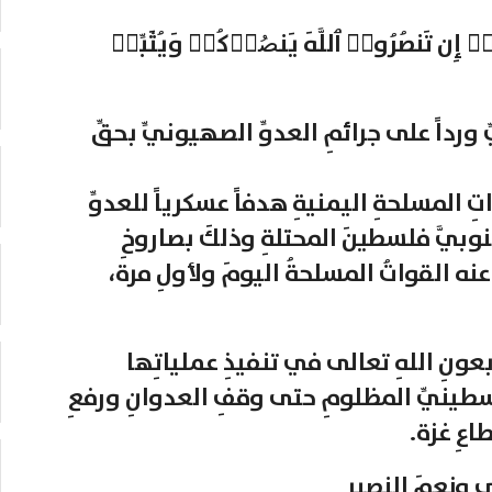
 إِن تَنصُرُوا۟ ٱللَّهَ یَنصُرۡكُمۡ وَیُثَبِّتۡ
ورداً على جرائمِ العدوِّ الصهيونيِّ بحقِّ
 المسلحةِ اليمنيةِ هدفاً عسكرياً للعدوِّ
جنوبيَّ فلسطينَ المحتلةِ وذلكَ بصاروخِ
 القواتُ المسلحةُ اليومَ ولأولِ مرة،
بعونِ اللهِ تعالى في تنفيذِ عملياتِها
لسطينيِّ المظلومِ حتى وقفِ العدوانِ ورفعِ
اعِ غزة.
ى ونعمَ النصير