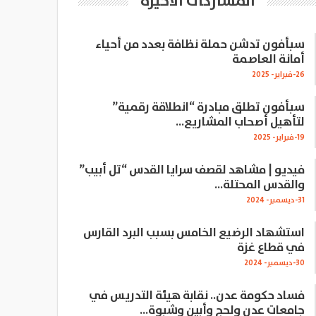
المشاركات الاخيرة
سبأفون تدشن حملة نظافة بعدد من أحياء
أمانة العاصمة
26-فبراير- 2025
سبأفون تطلق مبادرة “انطلاقة رقمية”
لتأهيل أصحاب المشاريع…
19-فبراير- 2025
فيديو | مشاهد لقصف سرايا القدس “تل أبيب”
والقدس المحتلة…
31-ديسمبر- 2024
استشهاد الرضيع الخامس بسبب البرد القارس
في قطاع غزة
30-ديسمبر- 2024
فساد حكومة عدن.. نقابة هيئة التدريس في
جامعات عدن ولحج وأبين وشبوة…