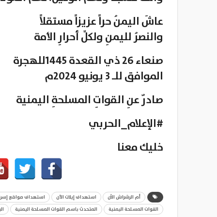
عاشَ اليمنُ حراً عزيزاً مستقلاً
والنصرُ لليمنِ ولكلِّ أحرارِ الأمة
صنعاء 26 ذي القعدة 1445للهجرة
الموافق للـ 3 يونيو 2024م
صادرٌ عنِ القواتِ المسلحةِ اليمنية
#الإعلام_الحربي
خليك معنا
أم الرشراش الآن
استهداف إيلات الأن
استهداف مواقع إسرائ
القوات المسلحة اليمنية
المتحدث باسم القوات المسلحة اليمنية
ال