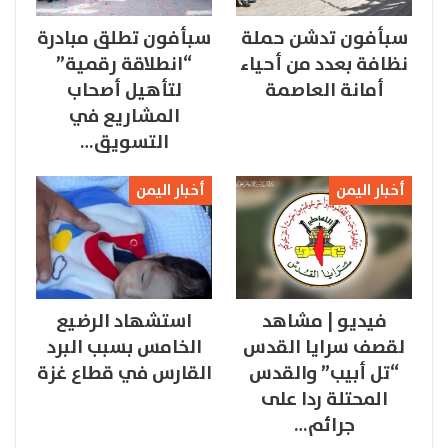
سبأفون تدشن حملة
سبأفون تطلق مبادرة
نظافة بعدد من أحياء
“انطلاقة رقمية”
أمانة العاصمة
لتأهيل أصحاب
المشاريع في
التسويق…
أخبار اليمن
أخبار اليمن
فيديو | مشاهد
استشهاد الرضيع
لقصف سرايا القدس
الخامس بسبب البرد
“تل أبيب” والقدس
القارس في قطاع غزة
المحتلة ردا على
جرائم…