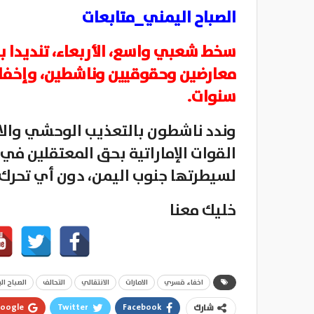
الصباح اليمني_متابعات
سخط شعبي واسع، الأربعاء، تنديدا باع
معارضين وحقوقيين وناشطين، وإخف
سنوات.
وندد ناشطون بالتعذيب الوحشي وال
القوات الإماراتية بحق المعتقلين ف
لسيطرتها جنوب اليمن، دون أي تحرك 
خليك معنا
اخفاء قسري
الامارات
الانتقالي
التحالف
الصباح ا
oogle+
Twitter
Facebook
شارك