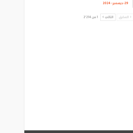
29-ديسمبر- 2024
السابق
التالي
1 من 2٬214