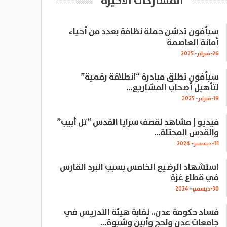
المشاركات الاخيرة
سبأفون تدشن حملة نظافة بعدد من أحياء
أمانة العاصمة
26-فبراير- 2025
سبأفون تطلق مبادرة “انطلاقة رقمية”
لتأهيل أصحاب المشاريع…
19-فبراير- 2025
فيديو | مشاهد لقصف سرايا القدس “تل أبيب”
والقدس المحتلة…
31-ديسمبر- 2024
استشهاد الرضيع الخامس بسبب البرد القارس
في قطاع غزة
30-ديسمبر- 2024
فساد حكومة عدن.. نقابة هيئة التدريس في
جامعات عدن ولحج وأبين وشبوة…