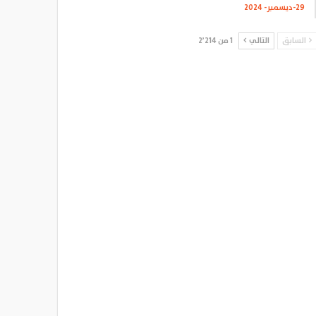
29-ديسمبر- 2024
السابق
التالي
1 من 2٬214