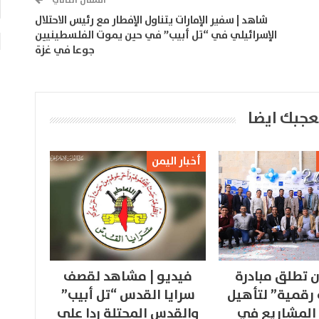
المقال التالي
شاهد | سفير الإمارات يتناول الإفطار مع رئيس الاحتلال
الإسرائيلي في “تل أبيب” في حين يموت الفلسطينيين
جوعا في غزة
عجبك ايضا
أخبار اليمن
 تطلق مبادرة
فيديو | مشاهد لقصف
 رقمية” لتأهيل
سرايا القدس “تل أبيب”
المشاريع في
والقدس المحتلة ردا على