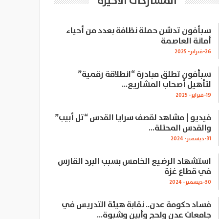
المشاركات الاخيرة
سبأفون تدشن حملة نظافة بعدد من أحياء
أمانة العاصمة
26-فبراير- 2025
سبأفون تطلق مبادرة “انطلاقة رقمية”
لتأهيل أصحاب المشاريع…
19-فبراير- 2025
فيديو | مشاهد لقصف سرايا القدس “تل أبيب”
والقدس المحتلة…
31-ديسمبر- 2024
استشهاد الرضيع الخامس بسبب البرد القارس
في قطاع غزة
30-ديسمبر- 2024
فساد حكومة عدن.. نقابة هيئة التدريس في
جامعات عدن ولحج وأبين وشبوة…