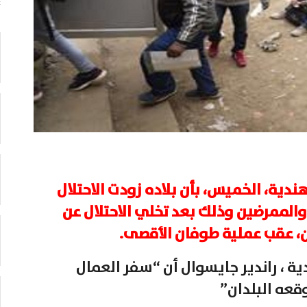
ندية، الخميس، بأن بلاده زودت الاحتلال
 والممرضين وذلك بعد تخلي الاحتلال عن
ن، عقب عملية طوفان الأقصى.
ة ، راندير جايسوال أن “سفر العمال
قعه البلدان”