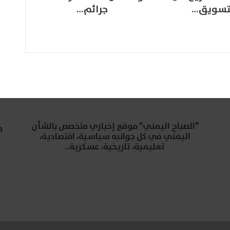
تسويق…
جرائم…
"الصباح اليمني" موقع إخباري متخصص بالشأن
خ
اليمني في كل جوانبه سياسية، اقتصادية،
تعليمية، تاريخية، عسكرية..