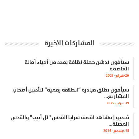
المشاركات الاخيرة
سبأفون تدشن حملة نظافة بعدد من أحياء أمانة
العاصمة
26-فبراير- 2025
سبأفون تطلق مبادرة “انطلاقة رقمية” لتأهيل أصحاب
المشاريع…
19-فبراير- 2025
فيديو | مشاهد لقصف سرايا القدس “تل أبيب” والقدس
المحتلة…
31-ديسمبر- 2024