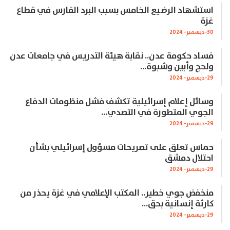
استشهاد الرضيع الخامس بسبب البرد القارس في قطاع
غزة
30-ديسمبر- 2024
فساد حكومة عدن.. نقابة هيئة التدريس في جامعات عدن
ولحج وأبين وشبوة…
29-ديسمبر- 2024
وسائل إعلام إسرائيلية تكشف فشل منظومات الدفاع
الجوي المتطورة في التصدي…
29-ديسمبر- 2024
حماس تعلق على تصريحات مسؤول إسرائيلي بشأن
احتلال دمشق
29-ديسمبر- 2024
منخفض جوي خطير.. المكتب الإعلامي في غزة يحذر من
كارثة إنسانية بحق…
29-ديسمبر- 2024