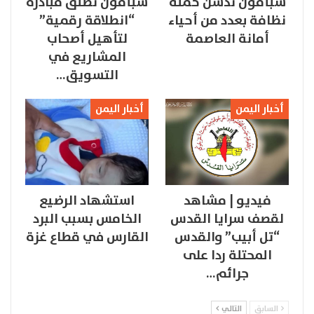
سبأفون تدشن حملة
سبأفون تطلق مبادرة
نظافة بعدد من أحياء
“انطلاقة رقمية”
أمانة العاصمة
لتأهيل أصحاب
المشاريع في
التسويق…
أخبار اليمن
أخبار اليمن
فيديو | مشاهد
استشهاد الرضيع
لقصف سرايا القدس
الخامس بسبب البرد
“تل أبيب” والقدس
القارس في قطاع غزة
المحتلة ردا على
جرائم…
السابق
التالي