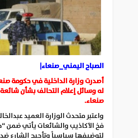
الصباح اليمني_صنعاء|
أصدرت وزارة الداخلية في حكومة صنعاء، 
له وسائل إعلام التحالف بشأن شائعة
صنعاء.
واعتبر متحدث الوزارة العميد عبدالخ
فخ الأكاذيب والشائعات يأتي ضمن “ح
لتوضيفها سياسياً وتأجيج الشارع ضد 