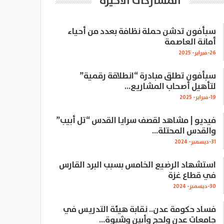
المشاركات الاخيرة
سبأفون تدشن حملة نظافة بعدد من أحياء
أمانة العاصمة
26-فبراير- 2025
سبأفون تطلق مبادرة “انطلاقة رقمية”
لتأهيل أصحاب المشاريع…
19-فبراير- 2025
فيديو | مشاهد لقصف سرايا القدس “تل أبيب”
والقدس المحتلة…
31-ديسمبر- 2024
استشهاد الرضيع الخامس بسبب البرد القارس
في قطاع غزة
30-ديسمبر- 2024
فساد حكومة عدن.. نقابة هيئة التدريس في
جامعات عدن ولحج وأبين وشبوة…