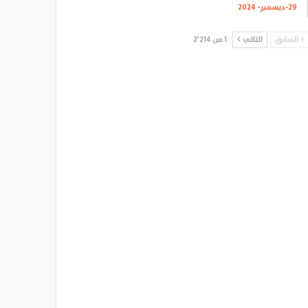
29-ديسمبر- 2024
السابق
التالي
1 من 2٬214