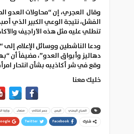
وقال العجري، إن “محاولات العدو الم
الفشل، نتيجة الوعي الكبير الذي أصب
تنطلي عليه مثل هذه الأراجيف والأكا
ودعا الناشطين ووسائل الإعلام إلى “ع
دهاليز وأبواق العدو”، مضيفاً أن “به
وقع في شر أكاذيبه بشأن انتحار امرأ
خليك معنا
الصباح اليمني
اليمن
جسر كنتاكي
صنعاء
وزارة ال
oogle+
Twitter
Facebook
شارك