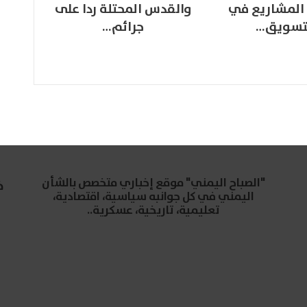
المشاريع في
والقدس المحتلة ردا على
تسويق…
جرائم…
"الصباح اليمني" موقع إخباري متخصص بالشأن
خ
اليمني في كل جوانبه سياسية، اقتصادية،
تعليمية، تاريخية، عسكرية..