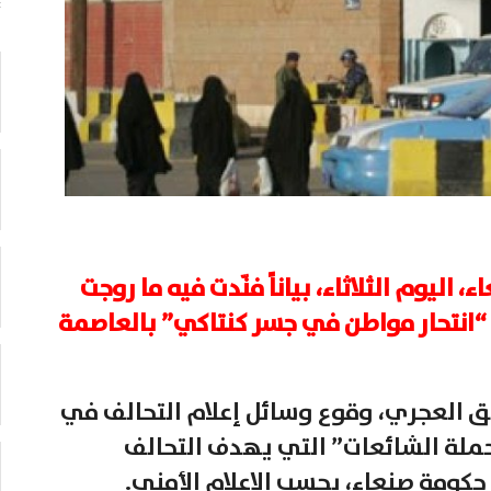
اليوم الثلاثاء، بياناً فنّدت فيه ما روجت
 “انتحار مواطن في جسر كنتاكي” بالعاصمة
الق العجري، وقوع وسائل إعلام التحالف في
ملة الشائعات” التي يهدف التحالف
حكومة صنعاء، بحسب الإعلام الأمني.