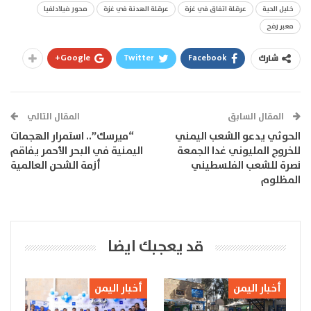
خليل الحية
عرقلة اتفاق في غزة
عرقلة الهدنة في غزة
محور فيلادلفيا
معبر رفح
Google+
Twitter
Facebook
شارك
المقال السابق
المقال التالي
الحوثي يدعو الشعب اليمني
“ميرسك”.. استمرار الهجمات
للخروج المليوني غدا الجمعة
اليمنية في البحر الأحمر يفاقم
نصرة للشعب الفلسطيني
أزمة الشحن العالمية
المظلوم
قد يعجبك ايضا
أخبار اليمن
أخبار اليمن