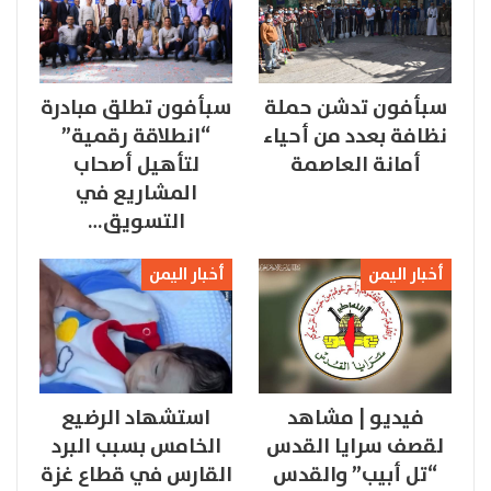
سبأفون تدشن حملة
سبأفون تطلق مبادرة
نظافة بعدد من أحياء
“انطلاقة رقمية”
أمانة العاصمة
لتأهيل أصحاب
المشاريع في
التسويق…
أخبار اليمن
أخبار اليمن
فيديو | مشاهد
استشهاد الرضيع
لقصف سرايا القدس
الخامس بسبب البرد
“تل أبيب” والقدس
القارس في قطاع غزة