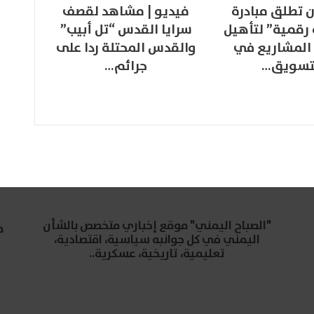
 تطلق مبادرة
فيديو | مشاهد لقصف
 رقمية” لتأهيل
سرايا القدس “تل أبيب”
المشاريع في
والقدس المحتلة ردا على
تسويق…
جرائم…
"الصباح اليمني" موقع إخباري متخصص بالشأن
خ
اليمني في كل جوانبه سياسية، اقتصادية،
تعليمية، تاريخية، عسكرية..