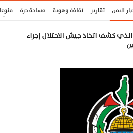
بار اليمن
تقارير
ثقافة وهوية
مساحة حرة
منوعا
س تدعم تحقيق “ABC News” الذي كشف اتخاذ جيش الاحتلال إجراء
ين