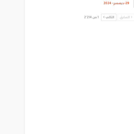
29-ديسمبر- 2024
السابق
التالي
1 من 2٬214