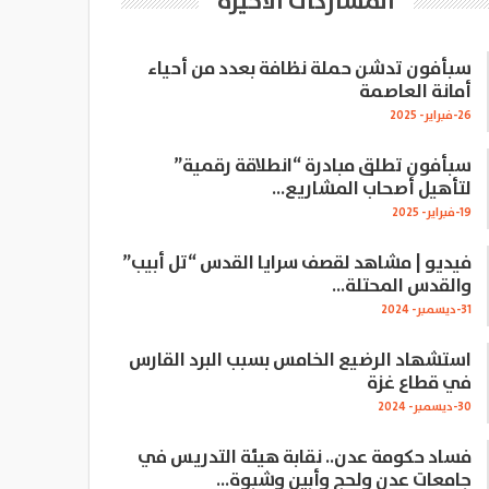
المشاركات الاخيرة
سبأفون تدشن حملة نظافة بعدد من أحياء
أمانة العاصمة
26-فبراير- 2025
سبأفون تطلق مبادرة “انطلاقة رقمية”
لتأهيل أصحاب المشاريع…
19-فبراير- 2025
فيديو | مشاهد لقصف سرايا القدس “تل أبيب”
والقدس المحتلة…
31-ديسمبر- 2024
استشهاد الرضيع الخامس بسبب البرد القارس
في قطاع غزة
30-ديسمبر- 2024
فساد حكومة عدن.. نقابة هيئة التدريس في
جامعات عدن ولحج وأبين وشبوة…