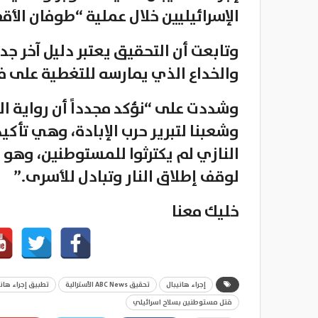
الإسرائيليين خلال عملية “طوفان الأ
وتابعت أن التحقيق يعتبر دليل آخر جدي
والخداع الذي يمارسه للتغطية على فشله 
وشددت على “نؤكد مجدداً أن رواية ال
وشعبنا لتبرير حرب الإبادة، وهي تأكي
النازي لم يكترثوا للمستوطنين، وهو 
لوقف إطلاق النار وتبادل للأسرى.”
خليك معنا
إجراء هانيبال
تحقيق ABC News الأسترالية
تطبيق إجراء هاني
قتل مستوطنين بسلاح اسرائيلي