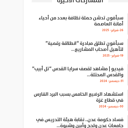
المشاركات الاخيرة
سبأفون تدشن حملة نظافة بعدد من أحياء
أمانة العاصمة
26-فبراير- 2025
سبأفون تطلق مبادرة “انطلاقة رقمية”
لتأهيل أصحاب المشاريع…
19-فبراير- 2025
فيديو | مشاهد لقصف سرايا القدس “تل أبيب”
والقدس المحتلة…
31-ديسمبر- 2024
استشهاد الرضيع الخامس بسبب البرد القارس
في قطاع غزة
30-ديسمبر- 2024
فساد حكومة عدن.. نقابة هيئة التدريس في
جامعات عدن ولحج وأبين وشبوة…