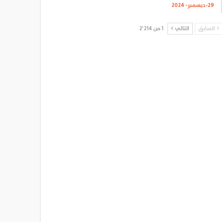
29-ديسمبر- 2024
السابق
التالي
1 من 2٬214