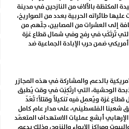
ة المكتظة بالآلاف من النازحين في مدينة
 عليها طائراته الحربية بعدد من الصواريخ،
ثر من 26 شهيداً، إضافة إلى العشرات من المصابين، جلّهم من
لتي تُرتَكَب في رفح وفي شمال قطاع غزة
أمريكي ضمن حرب الإبادة الجماعية ضد
مريكية بالدعم والمشاركة في هذه المجازر
بحة الوحشية، التي ارتُكِبَت في وقت يُطبق
 غزة ويُعمِل فيه تنكيلاً وقتلاً؛ تُعَدّ
بحق شعبنا الفلسطيني، على مدار عام كامل
 الإرهابي أبشع عمليات الاستهداف المتعمّد
البيوت ومراكز الإيواء والنزوح، وذلك بدعم