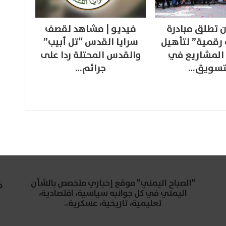
 تطلق مبادرة
فيديو | مشاهد لقصف
 رقمية” لتأهيل
سرايا القدس “تل أبيب”
المشاريع في
والقدس المحتلة ردا على
تسويق…
جرائم…
"الصباح اليمني" موقع إخباري متخصص بالشأن
خ
اليمني في كل جوانبه سياسية، اقتصادية،
تعليمية، تاريخية، عسكرية..