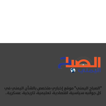
"الصباح اليمني" موقع إخباري متخصص بالشأن اليمني في
كل جوانبه سياسية، اقتصادية، تعليمية، تاريخية، عسكرية..