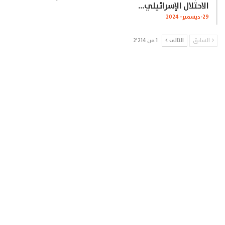
الاحتلال الإسرائيلي…
29-ديسمبر- 2024
السابق
التالي
1 من 2٬214