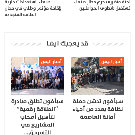
لجنة متضرري حرم مطار صنعاء
صنعاء| استعدادات جارية
تستقبل شكاوى المواطنين
لإقامة مؤتمر وطني في مجال
الطاقة المتجددة
قد يعجبك ايضا
أخبار اليمن
أخبار اليمن
سبأفون تدشن حملة
سبأفون تطلق مبادرة
نظافة بعدد من أحياء
“انطلاقة رقمية”
أمانة العاصمة
لتأهيل أصحاب
المشاريع في
التسويق…