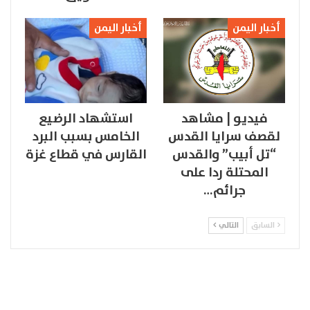
أخبار اليمن
أخبار اليمن
فيديو | مشاهد
استشهاد الرضيع
لقصف سرايا القدس
الخامس بسبب البرد
“تل أبيب” والقدس
القارس في قطاع غزة
المحتلة ردا على
جرائم…
السابق
التالي