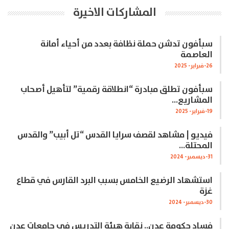
المشاركات الاخيرة
سبأفون تدشن حملة نظافة بعدد من أحياء أمانة
العاصمة
26-فبراير- 2025
سبأفون تطلق مبادرة “انطلاقة رقمية” لتأهيل أصحاب
المشاريع…
19-فبراير- 2025
فيديو | مشاهد لقصف سرايا القدس “تل أبيب” والقدس
المحتلة…
31-ديسمبر- 2024
استشهاد الرضيع الخامس بسبب البرد القارس في قطاع
غزة
30-ديسمبر- 2024
فساد حكومة عدن.. نقابة هيئة التدريس في جامعات عدن