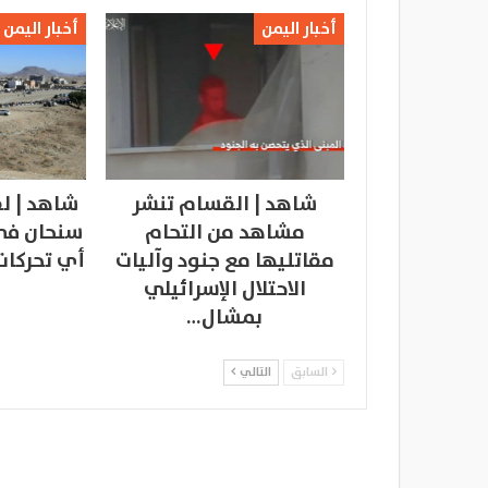
أخبار اليمن
أخبار اليمن
شاهد | القسام تنشر
شاهد | لق
مشاهد من التحام
سنحان في 
مقاتليها مع جنود وآليات
أي تحركات
الاحتلال الإسرائيلي
بمشال…
السابق
التالي