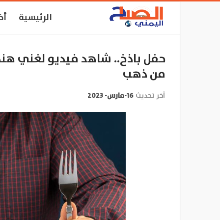
الرئيسية
أخ
حفل باذخ.. شاهد فيديو لغني هن
من ذهب
آخر تحديث
16-مارس- 2023