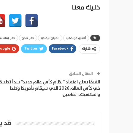
خليك معنا
أطباق من ذهب
الصباح اليمني
حفل باذخ
حفل زفاف ف
oogle+
Twitter
Facebook
شارك
المقال السابق
الفيفا يعلن اعتماد “نظام كأس عالم جديد” يبدأ تطبيق
في كأس العالم 2026 الذي سيقام بأمريكا وكندا
والمكسيك.. تفاصيل
قد ي