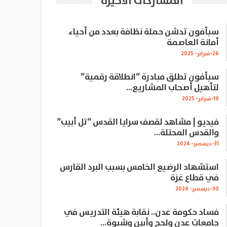
المشاركات الاخيرة
سبأفون تدشن حملة نظافة بعدد من أحياء
أمانة العاصمة
26-فبراير- 2025
سبأفون تطلق مبادرة “انطلاقة رقمية”
لتأهيل أصحاب المشاريع…
19-فبراير- 2025
فيديو | مشاهد لقصف سرايا القدس “تل أبيب”
والقدس المحتلة…
31-ديسمبر- 2024
استشهاد الرضيع الخامس بسبب البرد القارس
في قطاع غزة
30-ديسمبر- 2024
فساد حكومة عدن.. نقابة هيئة التدريس في
جامعات عدن ولحج وأبين وشبوة…