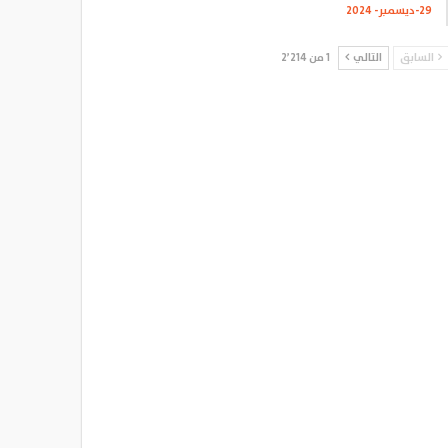
29-ديسمبر- 2024
السابق
التالي
1 من 2٬214