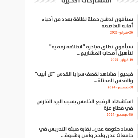
المشاركات الاخيرة
سبأفون تدشن حملة نظافة بعدد من أحياء
أمانة العاصمة
26-فبراير- 2025
سبأفون تطلق مبادرة “انطلاقة رقمية”
لتأهيل أصحاب المشاريع…
19-فبراير- 2025
فيديو | مشاهد لقصف سرايا القدس “تل أبيب”
والقدس المحتلة…
31-ديسمبر- 2024
استشهاد الرضيع الخامس بسبب البرد القارس
في قطاع غزة
30-ديسمبر- 2024
فساد حكومة عدن.. نقابة هيئة التدريس في
جامعات عدن ولحج وأبين وشبوة…