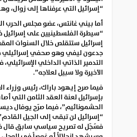
“إسرائيل التي عرفناها إلى زوال، وهي
أما بيني غانتس، عضو مجلس الحرب ا
“سيطرة الفلسطينيين على إسرائيل ف
إسرائيل ستتقلص خلال السنوات المقبل
جدعون ليفي وهو صحفي إسرائيلي مع
التدمير الذاتي الداخلي الإسرائيلي، 
الأخيرة ولا سبيل لعلاجه”.
فيما صرح إيهود باراك، رئيس وزراء ال
بإسرائيل لعنة العقد الثامن التي أصا
الحشمونائيم”، فيما صرّح يوفال ديسك
“إسرائيل لن تبقى إلى الجيل القادم”
فسُجّل له تصريح سياسي سابق قال ف
وسيشهد انحلالاً أو غوصاً في الوحل،