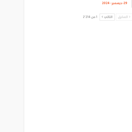
29-ديسمبر- 2024
السابق
التالي
1 من 2٬214