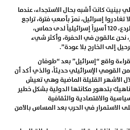
ي بينيت كانت أشبه بحال الاستجداء، عندما
تغادروا إسرائيل، نمرّ بأصعب فترة، تراجع
في الحرب، مقاطعة دولية، ضرر كبير للردع، 120 أسيراً إسرائيلياً لدى حماس،
، نحن عالقون في الحفرة، وأكثر شيء
ل إلى الخارج بلا عودة”.
راءة واقع “إسرائيل” بعد “طوفان
 القومي الإسرائيلي حديثاً، والذي أكد أن
لال الأشهر القليلة الماضية وهي تعيش
اهيك بتدهور مكانتها الدولية بشكل خطير
ياسية والاقتصادية والثقافية
لى الاستمرار في الحرب بعد المساس بالأمن