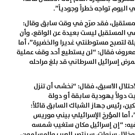
 اليوم تواجه خطراً وجودياً”.
لمستقيل، فقد صرّح في وقت سابق وقال:
ي المستقبل ليست بعيدة عن الواقع، وأن
ة لتصبح مستوطنتي غديرا والخضيرة”، أما
روف فقال: “لن يستطيع أحد وقف عملية
فمرض إسرائيل السرطاني قد بلغ مراحله
احتلال الأسبق، فقال: “نخشى أن تنزل
بت دولاً يهودية سابقة أو دولة
ين، رئيس جهاز الشباك السابق قائلاً:
، أما المؤرخ الإسرائيلي بيني موريس
يه: “إن إسرائيل مكان ستغيب شمسه
 وخلال سنوات، سينتصر العرب والمسلمون،