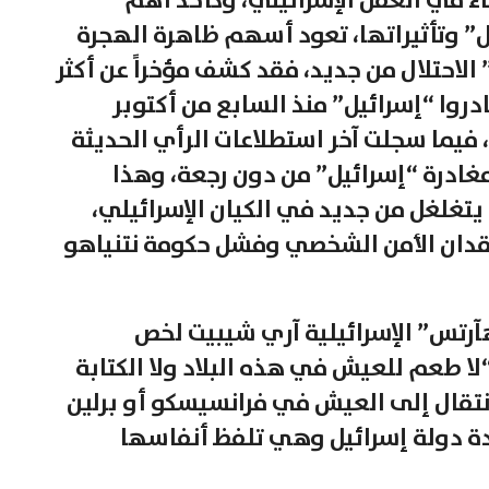
ء في العقل الإسرائيلي، وكأحد أهم
ل” وتأثيراتها، تعود أسهم ظاهرة الهجرة
احتلال من جديد، فقد كشف مؤخراً عن أكثر
وا “إسرائيل” منذ السابع من أكتوبر
فيما سجلت آخر استطلاعات الرأي الحديثة
 مغادرة “إسرائيل” من دون رجعة، وهذا
تغلغل من جديد في الكيان الإسرائيلي،
ة فقدان الأمن الشخصي وفشل حكومة نتنياهو
رتس” الإسرائيلية آري شيبيت لخص
لا طعم للعيش في هذه البلاد ولا الكتابة
نتقال إلى العيش في فرانسيسكو أو برلين
ة دولة إسرائيل وهي تلفظ أنفاسها