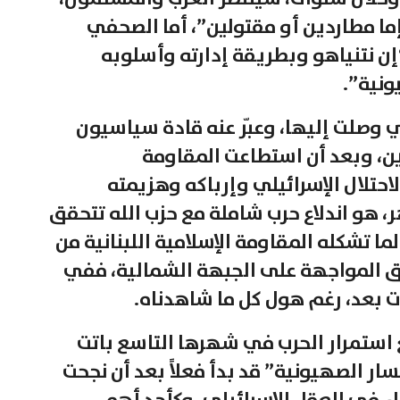
ما مطاردين أو مقتولين”، أما الصحفي
“إن نتنياهو وبطريقة إدارته وأسلوبه
نية”.
تي وصلت إليها، وعبّر عنه قادة سياسيون
ن، وبعد أن استطاعت المقاومة
حتلال الإسرائيلي وإرباكه وهزيمته
، هو اندلاع حرب شاملة مع حزب الله تتحقق
 لما تشكله المقاومة الإسلامية اللبنانية من
 المواجهة على الجبهة الشمالية، ففي
أت بعد، رغم هول كل ما شاهدناه.
 استمرار الحرب في شهرها التاسع باتت
كسار الصهيونية” قد بدأ فعلاً بعد أن نجحت