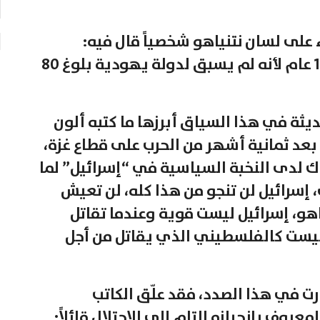
 على لسان نتنياهو شخصياً قال فيه:
“سنجتهد لضمان أن تعمر إسرائيل 100 عام لأنه لم يسبق لدولة يهودية بلوغ 80
ثة في هذا السياق أبرزها ما كتبه ألون
بعد ثمانية أشهر من الحرب على قطاع غزة،
 لدى النخبة السياسية في “إسرائيل” لما
إسرائيل لن تنجو من هذا كله، لن تعيش
ياهو، إسرائيل ليست قوية وعندما تقاتل
 ليست كالفلسطيني الذي يقاتل من أجل
رت في هذا الصدد، فقد علّق الكاتب
وف بانحيازه التام إلى الاحتلال قائلاً: