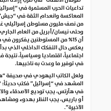
“طوفان الأقصى” في ضرب إرادة البقا
تداعيات الحرب المستمرة في “إسرائي
المعاكسة وانعدام الثقة في “جيش” ال
من نصف مليون مستوطن إسرائيلي غادر
وحتى نيسان/أبريل من العام الجاري، 
أن 15% من المستوطنين يفكرون في
يعكس حال التفكك الداخلي الذي بدأ ي
اجتماعياً، اقتصاديا وسياسياً، نتيج
في توفير ما وعدت به ناخبيها.
ولعل الكاتب اليهودي في صحيفة “هآ
المشهد في “إسرائيل” فكتب حديثاً: “
في هآرتس، يجب توديع الأصدقاء والا
أو باريس، يجب النظر بهدوء ومشاهد
الأخيرة”.