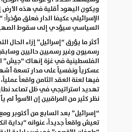
ويكون اليهود أقلية في هذه الأرض إ
الإسرائيلي عكيفا الدار فعلق مؤخراً: 
السياسي سيؤدي إلى سقوط الصهيو
أكثر ما يؤرق “إسرائيل” إزاء الحال ال
رسميون وغير رسميين حاليين وسابقي
الفلسطينية في غزة إنهاك “جيش” الا
عسكرياً ونفسياً على مدار تسعة أشهر
فيها لعنة العقد الثامن واقعاً عملياً،
تهديد استراتيجي في ظل تصاعد نطاق
نظر كثير من المراقبين إن الأسوأ لم ي
“إسرائيل” بعد السابع من أكتوبر ومع
تعيش واقعاً جديداً، عنوانه “بداية ان