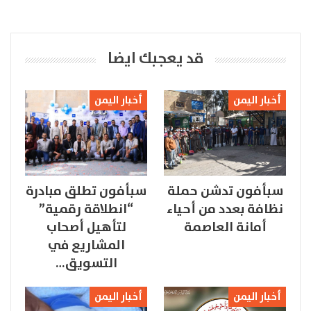
قد يعجبك ايضا
أخبار اليمن
أخبار اليمن
سبأفون تدشن حملة
سبأفون تطلق مبادرة
نظافة بعدد من أحياء
“انطلاقة رقمية”
أمانة العاصمة
لتأهيل أصحاب
المشاريع في
التسويق…
أخبار اليمن
أخبار اليمن