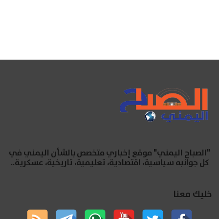
"الصباح اليمني" موقع إخباري متخصص بالشأن اليمني في
كل جوانبه سياسية، اقتصادية، تعليمية، تاريخية، عسكرية..
خليك معنا