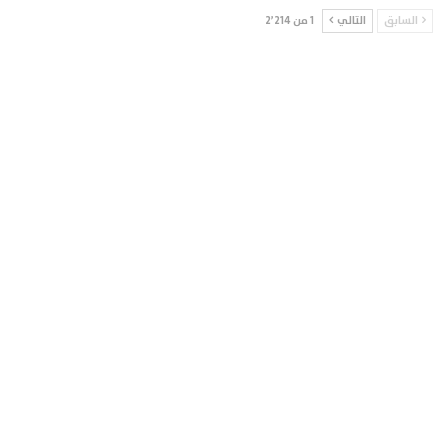
السابق
التالي
1 من 2٬214