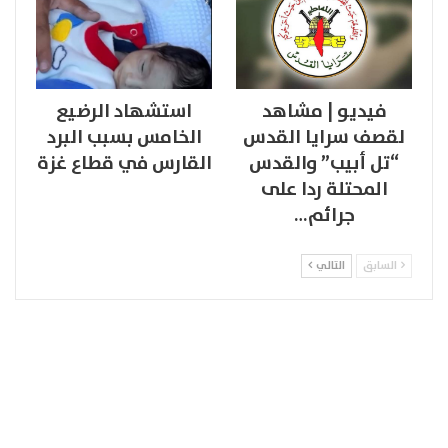
فيديو | مشاهد
استشهاد الرضيع
لقصف سرايا القدس
الخامس بسبب البرد
“تل أبيب” والقدس
القارس في قطاع غزة
المحتلة ردا على
جرائم…
السابق
التالي