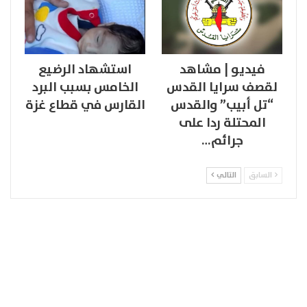
فيديو | مشاهد
استشهاد الرضيع
لقصف سرايا القدس
الخامس بسبب البرد
“تل أبيب” والقدس
القارس في قطاع غزة
المحتلة ردا على
جرائم…
السابق
التالي