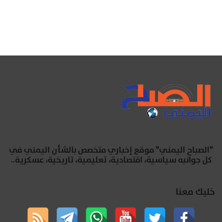
"الصباح اليمني" موقع إخباري متخصص بالشأن اليمني في
كل جوانبه سياسية، اقتصادية، تعليمية، تاريخية، عسكرية..
خليك معنا