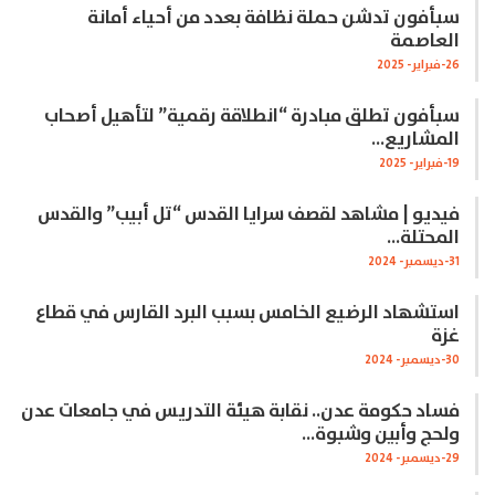
سبأفون تدشن حملة نظافة بعدد من أحياء أمانة
العاصمة
26-فبراير- 2025
سبأفون تطلق مبادرة “انطلاقة رقمية” لتأهيل أصحاب
المشاريع…
19-فبراير- 2025
فيديو | مشاهد لقصف سرايا القدس “تل أبيب” والقدس
المحتلة…
31-ديسمبر- 2024
استشهاد الرضيع الخامس بسبب البرد القارس في قطاع
غزة
30-ديسمبر- 2024
فساد حكومة عدن.. نقابة هيئة التدريس في جامعات عدن
ولحج وأبين وشبوة…
29-ديسمبر- 2024