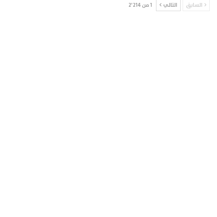
السابق
التالي
1 من 2٬214