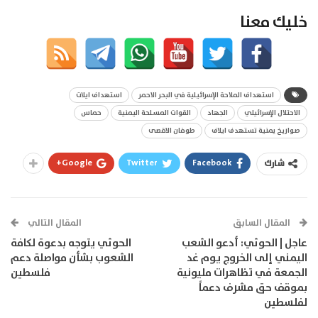
خليك معنا
استهداف الملاحة الإسرائيلية في البحر الاحمر
استهداف ايلات
الاحتلال الإسرائيلي
الجهاد
القوات المسلحة اليمنية
حماس
صواريخ يمنية تستهدف ايلاف
طوفان الاقصى
Google+
Twitter
Facebook
شارك
المقال السابق
المقال التالي
عاجل | الحوثي: أدعو الشعب
الحوثي يتوجه بدعوة لكافة
اليمني إلى الخروج يوم غد
الشعوب بشأن مواصلة دعم
الجمعة في تظاهرات مليونية
فلسطين
بموقف حق مشرف دعماً
لفلسطين