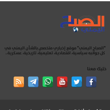
"الصباح اليمني" موقع إخباري متخصص بالشأن اليمني في
كل جوانبه سياسية، اقتصادية، تعليمية، تاريخية، عسكرية..
خليك معنا