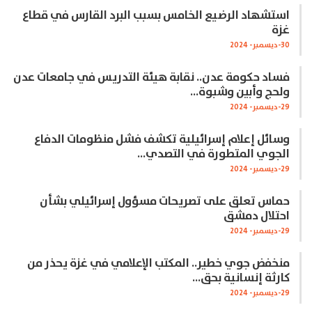
استشهاد الرضيع الخامس بسبب البرد القارس في قطاع
غزة
30-ديسمبر- 2024
فساد حكومة عدن.. نقابة هيئة التدريس في جامعات عدن
ولحج وأبين وشبوة…
29-ديسمبر- 2024
وسائل إعلام إسرائيلية تكشف فشل منظومات الدفاع
الجوي المتطورة في التصدي…
29-ديسمبر- 2024
حماس تعلق على تصريحات مسؤول إسرائيلي بشأن
احتلال دمشق
29-ديسمبر- 2024
منخفض جوي خطير.. المكتب الإعلامي في غزة يحذر من
كارثة إنسانية بحق…
29-ديسمبر- 2024