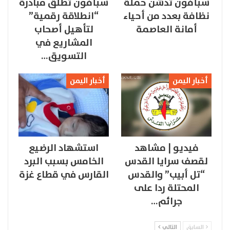
سبأفون تدشن حملة
سبأفون تطلق مبادرة
نظافة بعدد من أحياء
“انطلاقة رقمية”
أمانة العاصمة
لتأهيل أصحاب
المشاريع في
التسويق…
أخبار اليمن
أخبار اليمن
فيديو | مشاهد
استشهاد الرضيع
لقصف سرايا القدس
الخامس بسبب البرد
“تل أبيب” والقدس
القارس في قطاع غزة
المحتلة ردا على
جرائم…
السابق
التالي