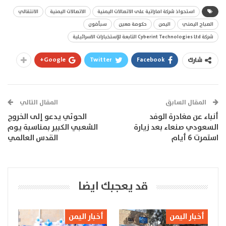
استحواذ شركة اماراتية على الاتصالات اليمنية
الاتصالات اليمنية
الانتقالي
الصباح اليمني
اليمن
حكومة معين
سبأفون
شركة Cyberint Technologies Ltd التابعة للإستخبارات الاسرائيلية
Google+
Twitter
Facebook
شارك
المقال السابق
المقال التالي
أنباء عن مغادرة الوفد
الحوثي يدعو إلى الخروج
السعودي صنعاء بعد زيارة
الشعبي الكبير بمناسبة يوم
استمرت 6 أيام
القدس العالمي
قد يعجبك ايضا
أخبار اليمن
أخبار اليمن