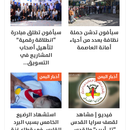
سبأفون تدشن حملة
سبأفون تطلق مبادرة
نظافة بعدد من أحياء
“انطلاقة رقمية”
أمانة العاصمة
لتأهيل أصحاب
المشاريع في
التسويق…
أخبار اليمن
أخبار اليمن
فيديو | مشاهد
استشهاد الرضيع
لقصف سرايا القدس
الخامس بسبب البرد
“تل أبيب” والقدس
القارس في قطاع غزة