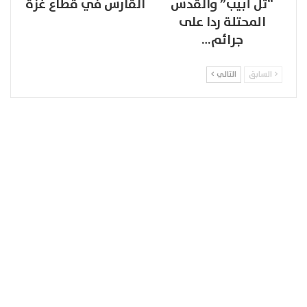
“تل أبيب” والقدس
القارس في قطاع غزة
المحتلة ردا على
جرائم…
السابق
التالي