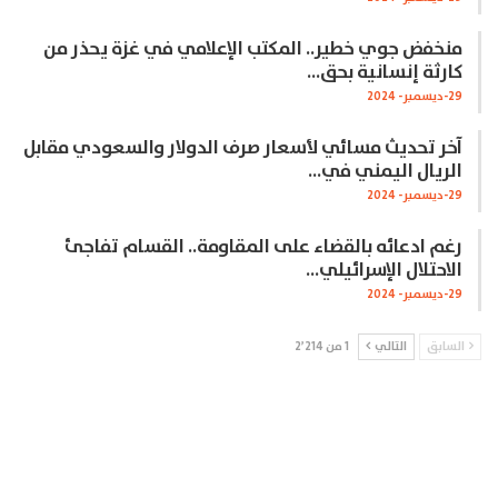
منخفض جوي خطير.. المكتب الإعلامي في غزة يحذر من
كارثة إنسانية بحق…
29-ديسمبر- 2024
آخر تحديث مسائي لأسعار صرف الدولار والسعودي مقابل
الريال اليمني في…
29-ديسمبر- 2024
رغم ادعائه بالقضاء على المقاومة.. القسام تفاجئ
الاحتلال الإسرائيلي…
29-ديسمبر- 2024
السابق
التالي
1 من 2٬214