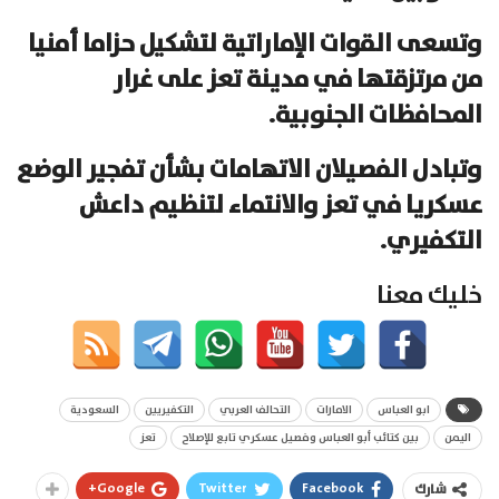
وتسعى القوات الإماراتية لتشكيل حزاما أمنيا
من مرتزقتها في مدينة تعز على غرار
المحافظات الجنوبية.
وتبادل الفصيلان الاتهامات بشأن تفجير الوضع
عسكريا في تعز والانتماء لتنظيم داعش
التكفيري.
خليك معنا
ابو العباس
الامارات
التحالف العربي
التكفيريين
السعودية
اليمن
بين كتائب أبو العباس وفصيل عسكري تابع للإصلاح
تعز
Google+
Twitter
Facebook
شارك