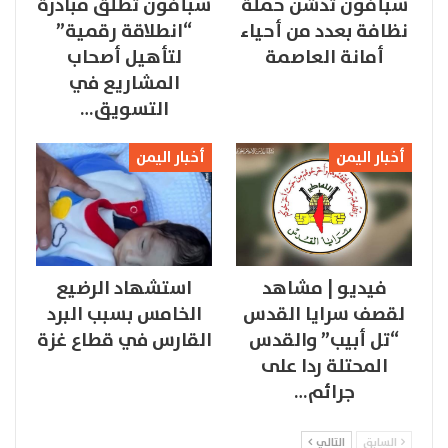
سبأفون تدشن حملة
سبأفون تطلق مبادرة
نظافة بعدد من أحياء
“انطلاقة رقمية”
أمانة العاصمة
لتأهيل أصحاب
المشاريع في
التسويق…
أخبار اليمن
أخبار اليمن
فيديو | مشاهد
استشهاد الرضيع
لقصف سرايا القدس
الخامس بسبب البرد
“تل أبيب” والقدس
القارس في قطاع غزة
المحتلة ردا على
جرائم…
السابق
التالي