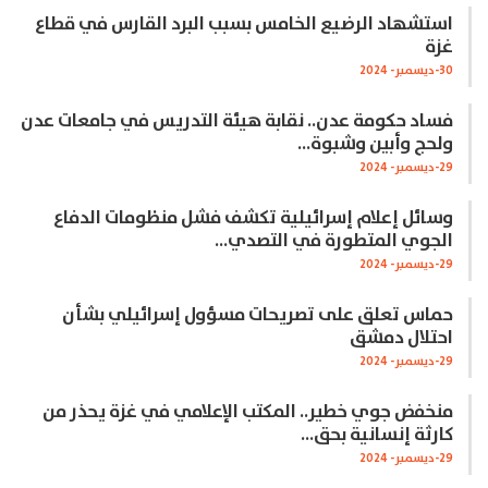
استشهاد الرضيع الخامس بسبب البرد القارس في قطاع
غزة
30-ديسمبر- 2024
فساد حكومة عدن.. نقابة هيئة التدريس في جامعات عدن
ولحج وأبين وشبوة…
29-ديسمبر- 2024
وسائل إعلام إسرائيلية تكشف فشل منظومات الدفاع
الجوي المتطورة في التصدي…
29-ديسمبر- 2024
حماس تعلق على تصريحات مسؤول إسرائيلي بشأن
احتلال دمشق
29-ديسمبر- 2024
منخفض جوي خطير.. المكتب الإعلامي في غزة يحذر من
كارثة إنسانية بحق…
29-ديسمبر- 2024