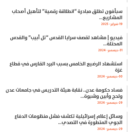
سبأفون تطلق مبادرة “انطلاقة رقمية” لتأهيل أصحاب
المشاريع…
19-فبراير- 2025
فيديو | مشاهد لقصف سرايا القدس “تل أبيب” والقدس
المحتلة…
31-ديسمبر- 2024
استشهاد الرضيع الخامس بسبب البرد القارس في قطاع
غزة
30-ديسمبر- 2024
فساد حكومة عدن.. نقابة هيئة التدريس في جامعات عدن
ولحج وأبين وشبوة…
29-ديسمبر- 2024
وسائل إعلام إسرائيلية تكشف فشل منظومات الدفاع
الجوي المتطورة في التصدي…
29-ديسمبر- 2024