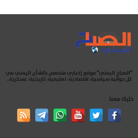
"الصباح اليمني" موقع إخباري متخصص بالشأن اليمني في
كل جوانبه سياسية، اقتصادية، تعليمية، تاريخية، عسكرية..
خليك معنا