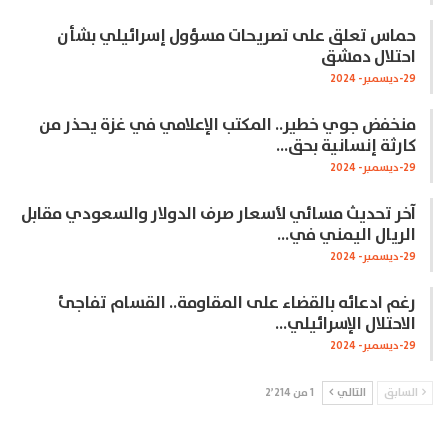
حماس تعلق على تصريحات مسؤول إسرائيلي بشأن
احتلال دمشق
29-ديسمبر- 2024
منخفض جوي خطير.. المكتب الإعلامي في غزة يحذر من
كارثة إنسانية بحق…
29-ديسمبر- 2024
آخر تحديث مسائي لأسعار صرف الدولار والسعودي مقابل
الريال اليمني في…
29-ديسمبر- 2024
رغم ادعائه بالقضاء على المقاومة.. القسام تفاجئ
الاحتلال الإسرائيلي…
29-ديسمبر- 2024
السابق
التالي
1 من 2٬214