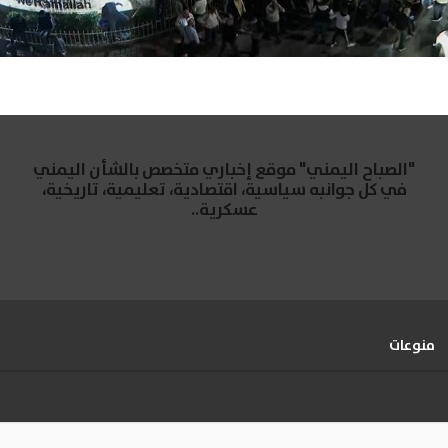
"الصباح اليمني" موقع إخباري متخصص بالشأن اليمني
في كل جوانبه سياسية، اقتصادية، تعليمية، تاريخية،
عسكرية..
منوعات