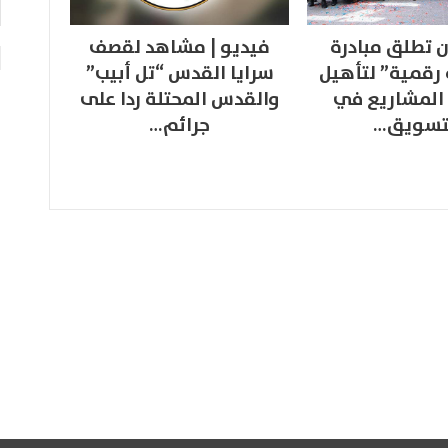
 تطلق مبادرة
فيديو | مشاهد لقصف
 رقمية” لتأهيل
سرايا القدس “تل أبيب”
المشاريع في
والقدس المحتلة ردا على
تسويق…
جرائم…