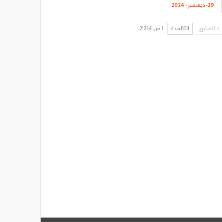
29-ديسمبر- 2024
السابق
التالي
1 من 2٬214