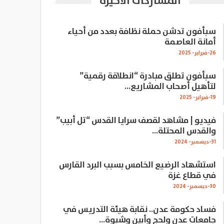
المشاركات الاخيرة
سبأفون تدشن حملة نظافة بعدد من أحياء
أمانة العاصمة
26-فبراير- 2025
سبأفون تطلق مبادرة “انطلاقة رقمية”
لتأهيل أصحاب المشاريع…
19-فبراير- 2025
فيديو | مشاهد لقصف سرايا القدس “تل أبيب”
والقدس المحتلة…
31-ديسمبر- 2024
استشهاد الرضيع الخامس بسبب البرد القارس
في قطاع غزة
30-ديسمبر- 2024
فساد حكومة عدن.. نقابة هيئة التدريس في
جامعات عدن ولحج وأبين وشبوة…