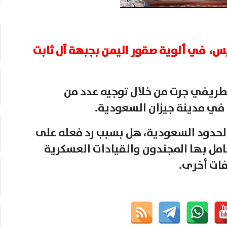
يس، في ألوية صقور اليمن بجبهة آل ثابت
قطريفي جرت من خلال توجيه عدد من
في مدينة جيزان السعودية.
حدود السعودية، هل بسبب رد فعله على
امل بها المجندون والقيادات العسكرية
فات أخرى.