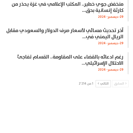
منخفض جوي خطير.. المكتب الإعلامي في غزة يحذر من
كارثة إنسانية بحق…
29-ديسمبر- 2024
آخر تحديث مسائي لأسعار صرف الدولار والسعودي مقابل
الريال اليمني في…
29-ديسمبر- 2024
رغم ادعائه بالقضاء على المقاومة.. القسام تفاجئ
الاحتلال الإسرائيلي…
29-ديسمبر- 2024
السابق
التالي
1 من 2٬214