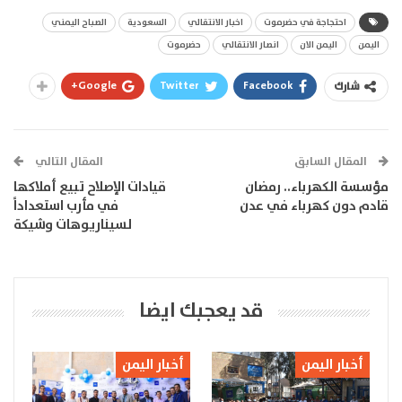
احتجاجة في حضرموت
اخبار الانتقالي
السعودية
الصباح اليمني
اليمن
اليمن الان
انصار الانتقالي
حضرموت
Google+
Twitter
Facebook
شارك
المقال السابق
المقال التالي
مؤسسة الكهرباء.. رمضان
قيادات الإصلاح تبيع أملاكها
قادم دون كهرباء في عدن
في مأرب استعداداً
لسيناريوهات وشيكة
قد يعجبك ايضا
أخبار اليمن
أخبار اليمن