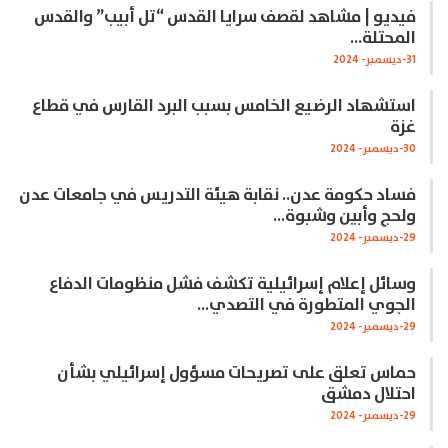
فيديو | مشاهد لقصف سرايا القدس “تل أبيب” والقدس
المحتلة…
31-ديسمبر- 2024
استشهاد الرضيع الخامس بسبب البرد القارس في قطاع
غزة
30-ديسمبر- 2024
فساد حكومة عدن.. نقابة هيئة التدريس في جامعات عدن
ولحج وأبين وشبوة…
29-ديسمبر- 2024
وسائل إعلام إسرائيلية تكشف فشل منظومات الدفاع
الجوي المتطورة في التصدي…
29-ديسمبر- 2024
حماس تعلق على تصريحات مسؤول إسرائيلي بشأن
احتلال دمشق
29-ديسمبر- 2024