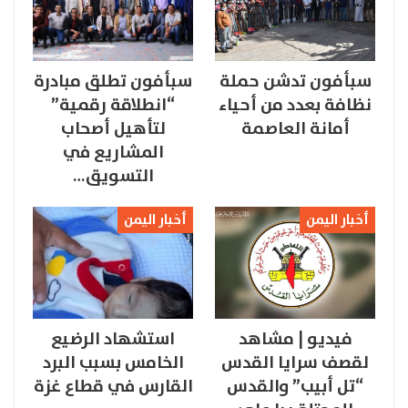
سبأفون تدشن حملة
سبأفون تطلق مبادرة
نظافة بعدد من أحياء
“انطلاقة رقمية”
أمانة العاصمة
لتأهيل أصحاب
المشاريع في
التسويق…
أخبار اليمن
أخبار اليمن
فيديو | مشاهد
استشهاد الرضيع
لقصف سرايا القدس
الخامس بسبب البرد
“تل أبيب” والقدس
القارس في قطاع غزة