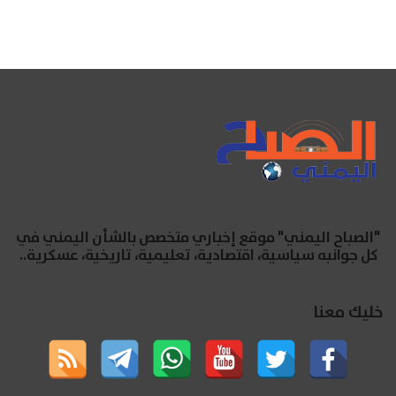
"الصباح اليمني" موقع إخباري متخصص بالشأن اليمني في
كل جوانبه سياسية، اقتصادية، تعليمية، تاريخية، عسكرية..
خليك معنا