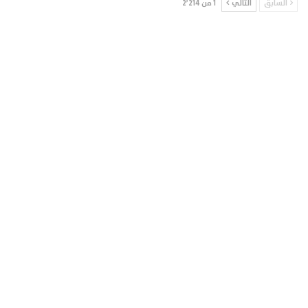
السابق
التالي
1 من 2٬214