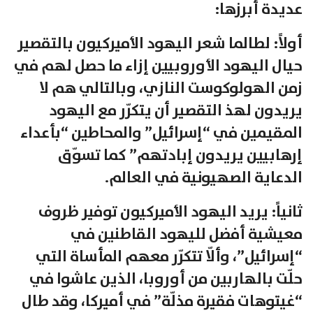
عديدة أبرزها:
أولاً: لطالما شعر اليهود الأميركيون بالتقصير
حيال اليهود الأوروبيين إزاء ما حصل لهم في
زمن الهولوكوست النازي، وبالتالي هم لا
يريدون لهذ التقصير أن يتكرّر مع اليهود
المقيمين في “إسرائيل” والمحاطين “بأعداء
إرهابيين يريدون إبادتهم” كما تسوّق
الدعاية الصهيونية في العالم.
ثانياً: يريد اليهود الأميركيون توفير ظروف
معيشية أفضل لليهود القاطنين في
“إسرائيل”، وألّا تتكرّر معهم المأساة التي
حلّت بالهاربين من أوروبا، الذين عاشوا في
“غيتوهات فقيرة مذلّة” في أميركا، وقد طال