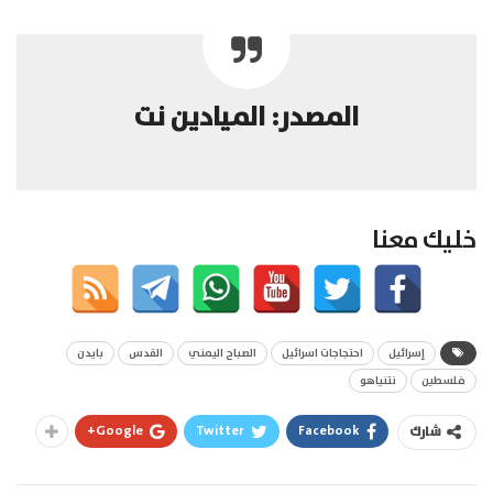
المصدر: الميادين نت
خليك معنا
إسرائيل
احتجاجات اسرائيل
الصباح اليمني
القدس
بايدن
فلسطين
نتنياهو
Google+
Twitter
Facebook
شارك