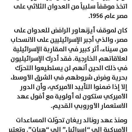
اتخذ موقفاً سلبياً من العدوان الثلاثي على
مصر عام 1956.
كان لموقف أيزنهاور الرافض للعدوان على
مصر، والذي أجبر الإسرائيليين على الانسحاب
من سيناء، أثر كبير في المقاربة الإسرائيلية
لعلاقاتهم الخارجية. فقد أدرك الإسرائيليون
في ذلك الحين أنهم لن يستطيعوا التحرّك
بحرية وفرض شروطهم في الشرق الأوسط،
إلا إذا ضمنوا التأييد الأميركي، وأن الدور
الأميركي ستكون له أولوية مع أفول عهد
الاستعمار الأوروبي القديم.
ومنذ عهد رونالد ريغان تحوّلت المساعدات
الأميركية إلى “إسرائيل” إلى “هبات”. وتعتبر