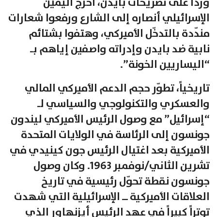
ورداً على تصريحات بايدن، أخرج اليمين
الإسرائيلي أنصاره إلى الشارع ورفعوا شعارات
مندّدة بالتدخّل الأميركي، وهتفوا بشتائم
نابية ضد بايدن وإدراته واصفين إياهم بـ
“اليساريين الخونة”.
تاريخياً، تطوّر حجم الدعم الأميركي المالي
والعسكري والتكنولوجي والسياسي لـ
“إسرائيل” مع وصول الرئيس الأميركي ليندون
جونسون إلى الرئاسة في الولايات المتحدة
الأميركية بعد اغتيال الرئيس جون كينيدي في
تشرين الثاني/نوفمبر 1963. وكان وصول
جونسون نقطة تحوّل رئيسية في تاريخ
العلاقات الأميركية ــ الإسرائيلية التي شهدت
توتراً كبيراً في عهد الرئيس أيزنهاور الذي