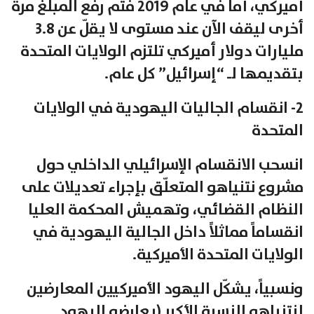
أميركي، أما في عام 2019 فتمّ رفع المبلغ مرة
أخرى ليقف الآن عند مستوى لا يقلّ عن 3.8
مليارات دولار أميركي تلتزم الولايات المتحدة
بتقديمها لـ “إسرائيل” كل عام.
2- انقسام الجاليات اليهودية في الولايات
المتحدة
انسحب الانقسام الإسرائيلي الداخلي حول
مشروع نتنياهو المتعلّق بإجراء تعديلات على
النظام القضائي، وتهميش المحكمة العليا
انقساماً مماثلاً داخل الجالية اليهودية في
الولايات المتحدة الأميركية.
ونسبياً، يشكّل اليهود الأميركيين المعارضين
لنتنياهو النسبة الأكبر (يعارضه اليهود