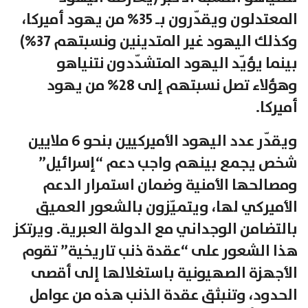
المعتدلون ويقدّرون بـ 35% من يهود أميركا،
وكذلك اليهود غير المتدينين ونسبتهم 37%)
بينما يؤيّد اليهود المتشدّدون نتنياهو
وهؤلاء تصل نسبتهم إلى 28% من يهود
أميركا.
ويقدّر عدد اليهود الأميركيين بنحو 6 ملايين
شخص يجمع بينهم واجب دعم “إسرائيل”
ومصالحها الأمنية وضمان استمرار الدعم
الأميركي لها، ويتميّزون بالشعور العميق
بالتضامن الوجداني مع الدولة العبرية. ويرتكز
هذا الشعور على “عقدة ذنب تاريخية” تقوم
الأجهزة الصهيونية باستغلالها إلى أقصى
الحدود، وتنبثق عقدة الذنب هذه من عوامل