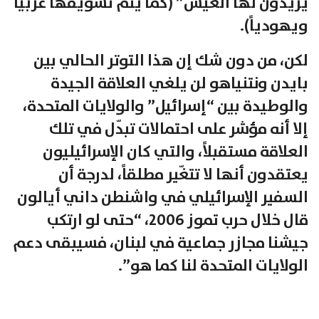
يريدون لها العيش” (كما يتم تسويقها غربياً
ويهودياً).
لكن، من دون شك إن هذا التوتر الحالي بين
بايدن ونتنياهو لن يلغي العلاقة الجيدة
والوطيدة بين “إسرائيل” والولايات المتحدة،
إلا أنه مؤشر على احتمالات تبدّل في تلك
العلاقة مستقبلاً، والتي كان الإسرائيليون
يعتقدون أنها لا تتغّير مطلقاً، لدرجة أن
السفير الإسرائيلي في واشنطن داني أيالون
قال خلال حرب تموز 2006، “حتى لو ارتكب
جيشنا مجازر جماعية في لبنان، فسيبقى دعم
الولايات المتحدة لنا كما هو”.