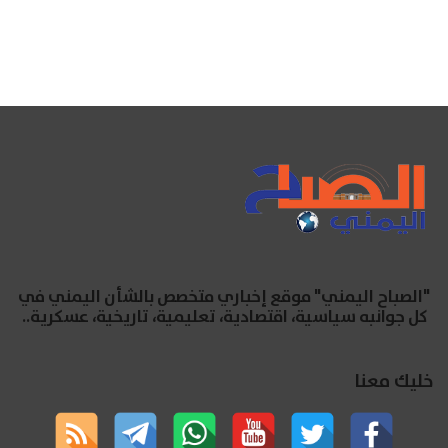
"الصباح اليمني" موقع إخباري متخصص بالشأن اليمني في
كل جوانبه سياسية، اقتصادية، تعليمية، تاريخية، عسكرية..
خليك معنا