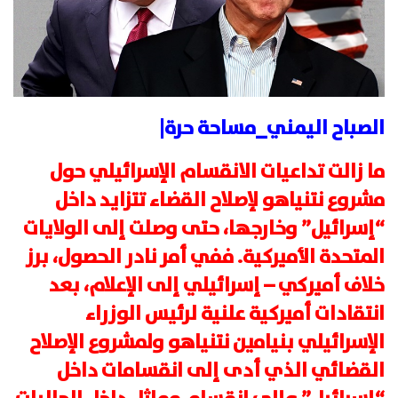
الصباح اليمني_مساحة حرة|
ما زالت تداعيات الانقسام الإسرائيلي حول
مشروع نتنياهو لإصلاح القضاء تتزايد داخل
“إسرائيل” وخارجها، حتى وصلت إلى الولايات
المتحدة الأميركية. ففي أمر نادر الحصول، برز
خلاف أميركي – إسرائيلي إلى الإعلام، بعد
انتقادات أميركية علنية لرئيس الوزراء
الإسرائيلي بنيامين نتنياهو ولمشروع الإصلاح
القضائي الذي أدى إلى انقسامات داخل