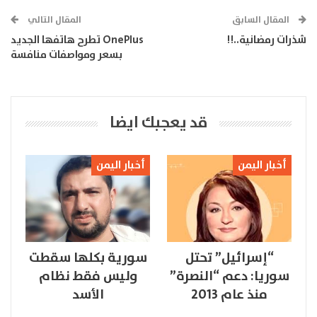
المقال السابق
المقال التالي
شذرات رمضانية..!!
OnePlus تطرح هاتفها الجديد
بسعر ومواصفات منافسة
قد يعجبك ايضا
أخبار اليمن
أخبار اليمن
“إسرائيل” تحتل
سورية بكلها سقطت
سوريا: دعم “النصرة”
وليس فقط نظام
منذ عام 2013
الأسد