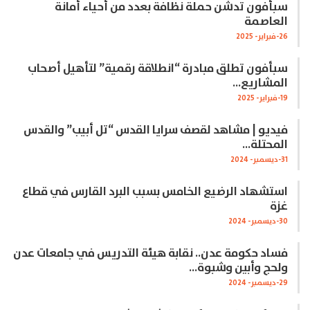
سبأفون تدشن حملة نظافة بعدد من أحياء أمانة
العاصمة
26-فبراير- 2025
سبأفون تطلق مبادرة “انطلاقة رقمية” لتأهيل أصحاب
المشاريع…
19-فبراير- 2025
فيديو | مشاهد لقصف سرايا القدس “تل أبيب” والقدس
المحتلة…
31-ديسمبر- 2024
استشهاد الرضيع الخامس بسبب البرد القارس في قطاع
غزة
30-ديسمبر- 2024
فساد حكومة عدن.. نقابة هيئة التدريس في جامعات عدن
ولحج وأبين وشبوة…
29-ديسمبر- 2024