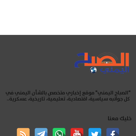
"الصباح اليمني" موقع إخباري متخصص بالشأن اليمني في
كل جوانبه سياسية، اقتصادية، تعليمية، تاريخية، عسكرية..
خليك معنا