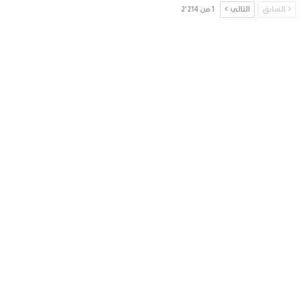
السابق
التالي
1 من 2٬214