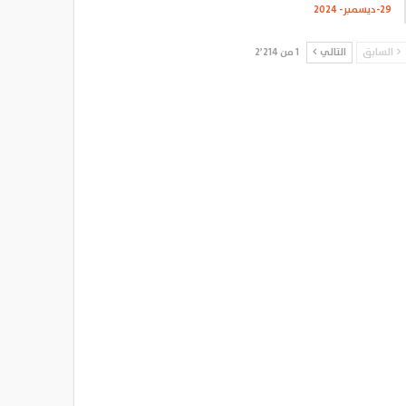
29-ديسمبر- 2024
السابق
التالي
1 من 2٬214