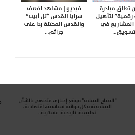
 تطلق مبادرة
فيديو | مشاهد لقصف
 رقمية” لتأهيل
سرايا القدس “تل أبيب”
المشاريع في
والقدس المحتلة ردا على
تسويق…
جرائم…
"الصباح اليمني" موقع إخباري متخصص بالشأن
خ
اليمني في كل جوانبه سياسية، اقتصادية،
تعليمية، تاريخية، عسكرية..