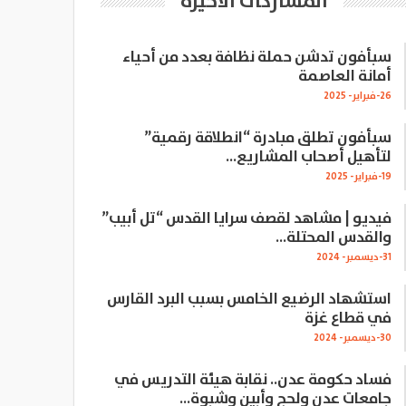
المشاركات الاخيرة
سبأفون تدشن حملة نظافة بعدد من أحياء
أمانة العاصمة
26-فبراير- 2025
سبأفون تطلق مبادرة “انطلاقة رقمية”
لتأهيل أصحاب المشاريع…
19-فبراير- 2025
فيديو | مشاهد لقصف سرايا القدس “تل أبيب”
والقدس المحتلة…
31-ديسمبر- 2024
استشهاد الرضيع الخامس بسبب البرد القارس
في قطاع غزة
30-ديسمبر- 2024
فساد حكومة عدن.. نقابة هيئة التدريس في
جامعات عدن ولحج وأبين وشبوة…