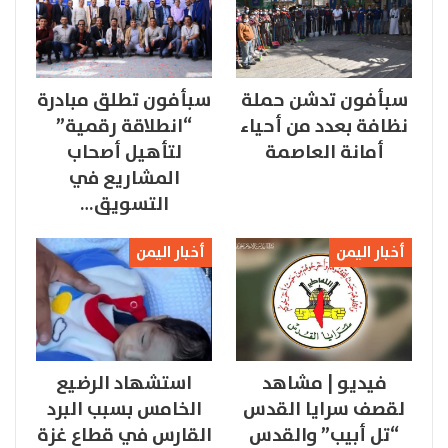
سبأفون تدشن حملة
سبأفون تطلق مبادرة
نظافة بعدد من أحياء
“انطلاقة رقمية”
أمانة العاصمة
لتأهيل أصحاب
المشاريع في
التسويق…
أخبار اليمن
أخبار اليمن
فيديو | مشاهد
استشهاد الرضيع
لقصف سرايا القدس
الخامس بسبب البرد
“تل أبيب” والقدس
القارس في قطاع غزة