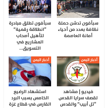
سبأفون تدشن حملة
سبأفون تطلق مبادرة
نظافة بعدد من أحياء
“انطلاقة رقمية”
أمانة العاصمة
لتأهيل أصحاب
المشاريع في
التسويق…
أخبار اليمن
أخبار اليمن
فيديو | مشاهد
استشهاد الرضيع
لقصف سرايا القدس
الخامس بسبب البرد
“تل أبيب” والقدس
القارس في قطاع غزة