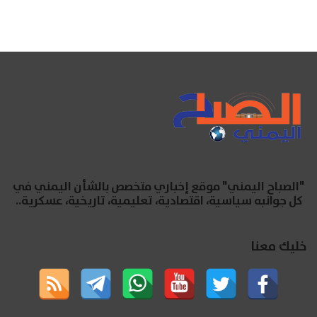
"الصباح اليمني" موقع إخباري متخصص بالشأن اليمني في
كل جوانبه سياسية، اقتصادية، تعليمية، تاريخية، عسكرية..
خليك معنا