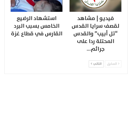
فيديو | مشاهد
استشهاد الرضيع
لقصف سرايا القدس
الخامس بسبب البرد
“تل أبيب” والقدس
القارس في قطاع غزة
المحتلة ردا على
جرائم…
السابق
التالي