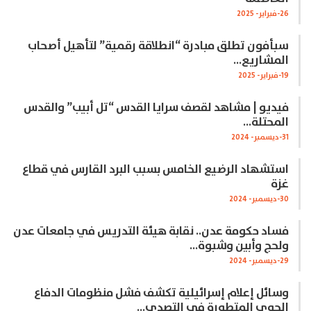
26-فبراير- 2025
سبأفون تطلق مبادرة “انطلاقة رقمية” لتأهيل أصحاب
المشاريع…
19-فبراير- 2025
فيديو | مشاهد لقصف سرايا القدس “تل أبيب” والقدس
المحتلة…
31-ديسمبر- 2024
استشهاد الرضيع الخامس بسبب البرد القارس في قطاع
غزة
30-ديسمبر- 2024
فساد حكومة عدن.. نقابة هيئة التدريس في جامعات عدن
ولحج وأبين وشبوة…
29-ديسمبر- 2024
وسائل إعلام إسرائيلية تكشف فشل منظومات الدفاع
الجوي المتطورة في التصدي…