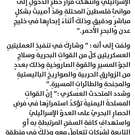
الإسرائيليِّ وانتهكتْ قرارَ حظرِ الدخولِ إلى
موانئِ فلسطينَ المحتلةِ وقدْ أصيبتْ بشكلٍ
مباشرٍ ودقيقٍ وذلكَ أثناءَ إبحارِها في خليجِ
عدن والبحرِ الأحمر.”
ولفت إلى أنه : ” وشاركَ في تنفيذِ العمليتينِ
العسكريتين كلٌ من القواتِ البحرية وسلاحِ
الجوِّ المسيرِ والقوةِ الصاروخيةِ وذلك بعددٍ
من الزوارقِ الحربية والصواريخِ الباليستيةِ
والمجنحةِ والطائراتِ المسيرةِ.”
وشدد المتحدث العسكري :” إنَّ القواتِ
المسلحةَ اليمنيةَ تؤكدُ استمرارَها في فرضِ
الحصارِ البحريِّ على العدوِّ الإسرائيليِّ
واستهدافِ كافةِ السفنِ المرتبطةِ به أوِ
التابعةِ لشركاتٍ تتعاملُ معه وذلكَ في منطقةِ