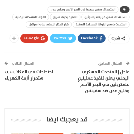
استهداف سفن جديدة في البحر الأحمر وخليج عدن
استهداف سفن مرتبطة باسرائيل
العميد يحيى سريع
القوات المسحلة اليمنية
المتحدث باسم القوات المسلحة اليمنية
قرار الحظر اليمني على اسرائيل
Google+
Twitter
Facebook
شارك
المقال السابق
المقال التالي
عاجل | المتحدث العسكري
احتجاجات في المكلا بسبب
اليمني يعلن تنفيذ عمليتينِ
استمرار أزمة الكهرباء
عسكريتينِ في البحرِ الأحمرِ
وخليجِ عدن ضد سفينتين
قد يعجبك ايضا