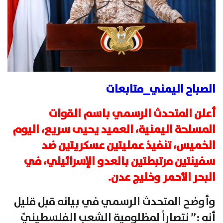
الصباح اليمني_متابعات
أعلن المتحدث الرسمي باسم القوات
المسلحة اليمنية، العميد يحيى سريع، اليوم
الخميس، تنفيذ عمليتين عسكريتين ضد
سفينتين مرتبطتين بالعدو الإسرائيلي، في
البحر الأحمر وخليج عدن.
وأوضح المتحدث الرسمي في بيانه قبل قليل
أنه :” نتصاراً لمظلوميةِ الشعبِ الفلسطينيِّ