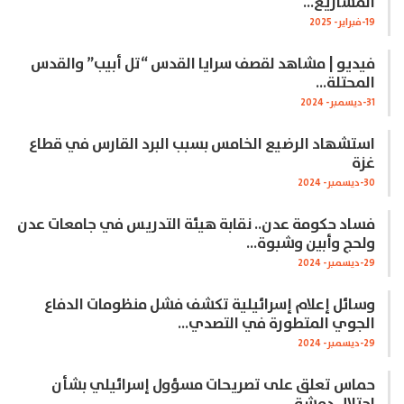
المشاريع…
19-فبراير- 2025
فيديو | مشاهد لقصف سرايا القدس “تل أبيب” والقدس
المحتلة…
31-ديسمبر- 2024
استشهاد الرضيع الخامس بسبب البرد القارس في قطاع
غزة
30-ديسمبر- 2024
فساد حكومة عدن.. نقابة هيئة التدريس في جامعات عدن
ولحج وأبين وشبوة…
29-ديسمبر- 2024
وسائل إعلام إسرائيلية تكشف فشل منظومات الدفاع
الجوي المتطورة في التصدي…
29-ديسمبر- 2024
حماس تعلق على تصريحات مسؤول إسرائيلي بشأن
احتلال دمشق