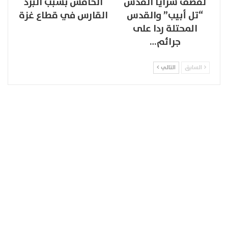
لقصف سرايا القدس
الخامس بسبب البرد
“تل أبيب” والقدس
القارس في قطاع غزة
المحتلة ردا على
جرائم…
السابق
التالي