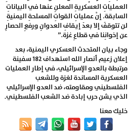
العملياتِ العسكريةِ المعلنِ عنها في البياناتِ
السابقة. إنَّ عملياتِ القواتِ المسلحةِ اليمنيةِ
لن تتوقفَ إلا بعدَ إيقافِ العدوانِ ورفعِ الحصارِ
عن إخوانِنا في قطاعِ غزة.”
وجاء بيان المتحدث العسكري اليمنية، بعد
إعلان زعيم أنصار الله استهداف 182 سفينة
مرتبطة بالعدو الإسرائيلي، في إطار العمليات
العسكرية المساندة لغزة وللشعب
الفلسطيني ومقاومته، ضد العدو الإسرائيلي
الذي يشن حرب إبادة ضد الشعب الفلسطيني.
خليك معنا