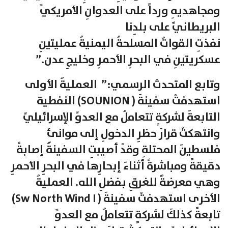
ومجاهديهِ ورداً على العدوانِ الأمريكيِّ
البريطانيِّ على بلدِنا
نفذتِ القواتُ المسلحةُ اليمنيةُ عمليتينِ
عسكريتينِ في البحرِ الأحمرِ وخليجِ عدن.”
وتابع المتحدث الرسمي:” العمليةُ الأولى
استهدفتْ سفينةَ ( SOUNION) النفطية
التابعةَ لشركةٍ تتعاملُ مع العدوِّ الإسرائيليِّ
وانتهكتْ قرارَ حظرِ الدخولِ إلى موانئِ
فلسطينَ المحتلةِ وقدْ أصيبتِ السفينةُ إصابةً
دقيقةً ومباشرةً أثناءَ إبحارِها في البحرِ الأحمرِ
وهي معرضةٌ للغرقِ بفضلِ الله. العمليةُ
الأخرى استهدفتْ سفينةَ ( Sw North Wind I)
تابعةً كذلكَ لشركةٍ تتعاملُ مع العدوِّ