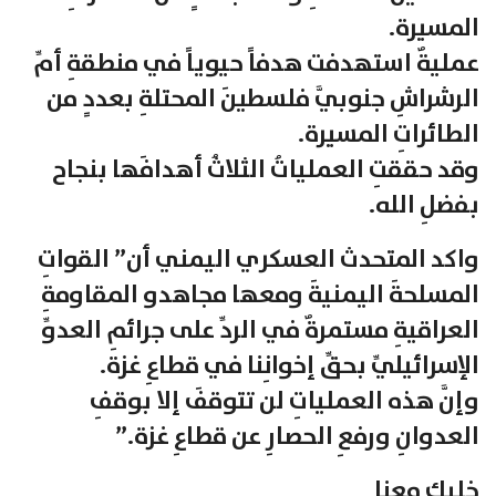
المسيرة.
عمليةٌ استهدفت هدفاً حيوياً في منطقةِ أمِّ
الرشراشِ جنوبيَّ فلسطينَ المحتلةِ بعددٍ من
الطائراتِ المسيرة.
وقد حققتِ العملياتُ الثلاثُ أهدافَها بنجاح
بفضلِ الله.
واكد المتحدث العسكري اليمني أن” القواتِ
المسلحةَ اليمنيةَ ومعها مجاهدو المقاومةِ
العراقيةِ مستمرةٌ في الردِّ على جرائمِ العدوِّ
الإسرائيليِّ بحقِّ إخوانِنا في قطاعِ غزة.
وإنَّ هذه العملياتِ لن تتوقفَ إلا بوقفِ
العدوانِ ورفعِ الحصارِ عن قطاعِ غزة.”
خليك معنا