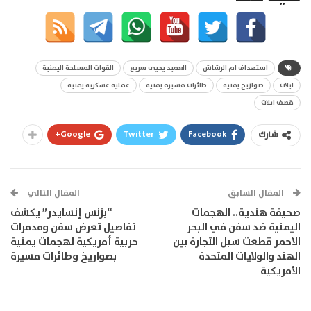
استهداف ام الرشاش
العميد يحيى سريع
القوات المسلحة اليمنية
ايلات
صواريخ يمنية
طائرات مسيرة يمنية
عملية عسكرية يمنية
قصف ايلات
Google+
Twitter
Facebook
شارك
المقال السابق
المقال التالي
صحيفة هندية.. الهجمات
“بزنس إنسايدر” يكشف
اليمنية ضد سفن في البحر
تفاصيل تعرض سفن ومدمرات
الأحمر قطعت سبل التجارة بين
حربية أمريكية لهجمات يمنية
الهند والولايات المتحدة
بصواريخ وطائرات مسيرة
الأمريكية