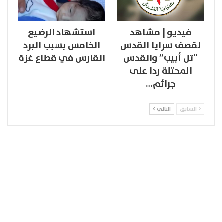
فيديو | مشاهد
استشهاد الرضيع
لقصف سرايا القدس
الخامس بسبب البرد
“تل أبيب” والقدس
القارس في قطاع غزة
المحتلة ردا على
جرائم…
السابق
التالي