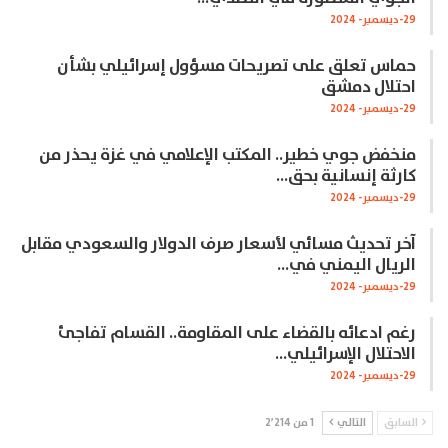
29-ديسمبر- 2024
حماس تعلق على تصريحات مسؤول إسرائيلي بشأن
احتلال دمشق
29-ديسمبر- 2024
منخفض جوي خطير.. المكتب الإعلامي في غزة يحذر من
كارثة إنسانية بحق…
29-ديسمبر- 2024
آخر تحديث مسائي لأسعار صرف الدولار والسعودي مقابل
الريال اليمني في…
29-ديسمبر- 2024
رغم ادعائه بالقضاء على المقاومة.. القسام تفاجئ
الاحتلال الإسرائيلي…
29-ديسمبر- 2024
السابق
التالي
1 من 2٬214