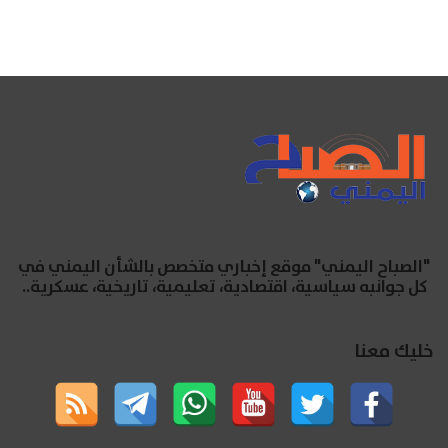
"الصباح اليمني" موقع إخباري متخصص بالشأن اليمني في
كل جوانبه سياسية، اقتصادية، تعليمية، تاريخية، عسكرية..
خليك معنا