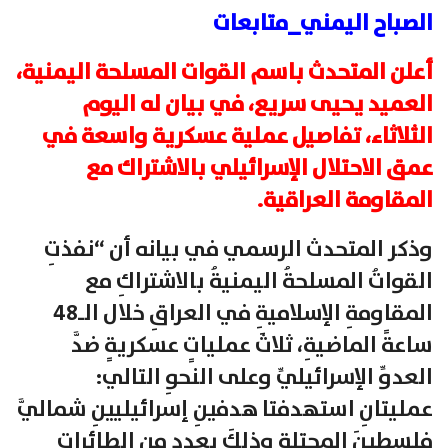
الصباح اليمني_متابعات
أعلن المتحدث باسم القوات المسلحة اليمنية،
العميد يحيى سريع، في بيان له اليوم
الثلاثاء، تفاصيل عملية عسكرية واسعة في
عمق الاحتلال الإسرائيلي بالاشتراك مع
المقاومة العراقية.
وذكر المتحدث الرسمي في بيانه أن “نفذتِ
القواتُ المسلحةُ اليمنيةُ بالاشتراكِ مع
المقاومةِ الإسلاميةِ في العراقِ خلال الـ48
ساعةً الماضيةِ، ثلاثَ عملياتٍ عسكريةٍ ضدَّ
العدوِّ الإسرائيليِّ وعلى النحوِ التالي:
عمليتانِ استهدفتا هدفينِ إسرائيليينِ شماليَّ
فلسطينَ المحتلةِ وذلكَ بعددٍ من الطائراتِ