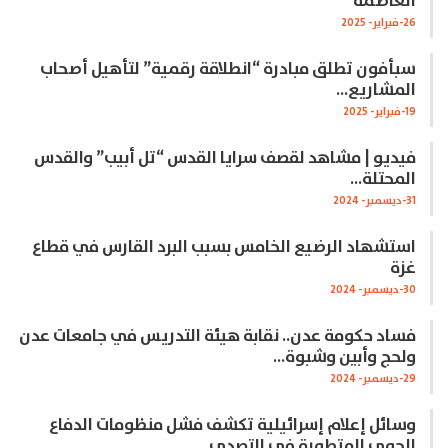
العاصمة
26-فبراير- 2025
سبأفون تطلق مبادرة “انطلاقة رقمية” لتأهيل أصحاب
المشاريع…
19-فبراير- 2025
فيديو | مشاهد لقصف سرايا القدس “تل أبيب” والقدس
المحتلة…
31-ديسمبر- 2024
استشهاد الرضيع الخامس بسبب البرد القارس في قطاع
غزة
30-ديسمبر- 2024
فساد حكومة عدن.. نقابة هيئة التدريس في جامعات عدن
ولحج وأبين وشبوة…
29-ديسمبر- 2024
وسائل إعلام إسرائيلية تكشف فشل منظومات الدفاع
الجوي المتطورة في التصدي…