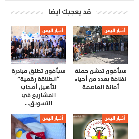
قد يعجبك ايضا
أخبار اليمن
أخبار اليمن
سبأفون تدشن حملة
سبأفون تطلق مبادرة
نظافة بعدد من أحياء
“انطلاقة رقمية”
أمانة العاصمة
لتأهيل أصحاب
المشاريع في
التسويق…
أخبار اليمن
أخبار اليمن