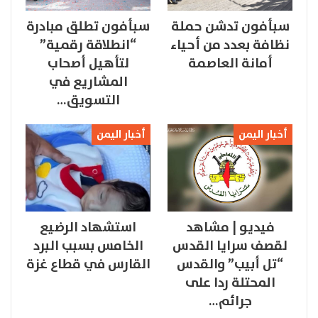
سبأفون تدشن حملة
سبأفون تطلق مبادرة
نظافة بعدد من أحياء
“انطلاقة رقمية”
أمانة العاصمة
لتأهيل أصحاب
المشاريع في
التسويق…
أخبار اليمن
أخبار اليمن
فيديو | مشاهد
استشهاد الرضيع
لقصف سرايا القدس
الخامس بسبب البرد
“تل أبيب” والقدس
القارس في قطاع غزة
المحتلة ردا على
جرائم…