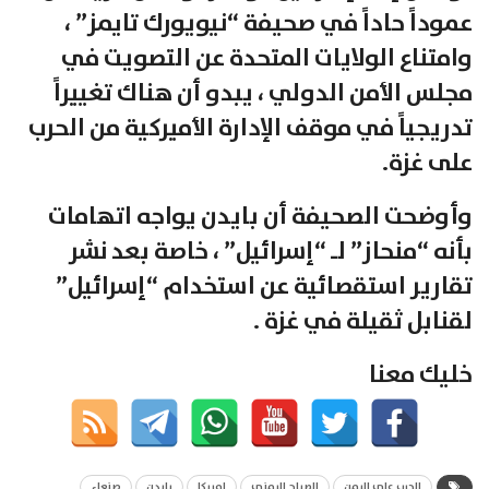
عموداً حاداً في صحيفة “نيويورك تايمز” ،
وامتناع الولايات المتحدة عن التصويت في
مجلس الأمن الدولي ، يبدو أن هناك تغييراً
تدريجياً في موقف الإدارة الأميركية من الحرب
على غزة.
وأوضحت الصحيفة أن بايدن يواجه اتهامات
بأنه “منحاز” لـ “إسرائيل” ، خاصة بعد نشر
تقارير استقصائية عن استخدام “إسرائيل”
لقنابل ثقيلة في غزة .
خليك معنا
الحرب على اليمن
الصباح اليمني
امريكا
بايدن
صنعاء