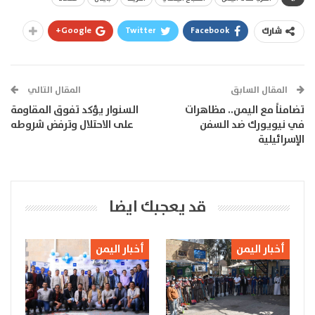
Google+
Twitter
Facebook
شارك
المقال السابق
المقال التالي
تضامناً مع اليمن.. مظاهرات
السنوار يؤكد تفوق المقاومة
في نيويورك ضد السفن
على الاحتلال وترفض شروطه
الإسرائيلية
قد يعجبك ايضا
أخبار اليمن
أخبار اليمن