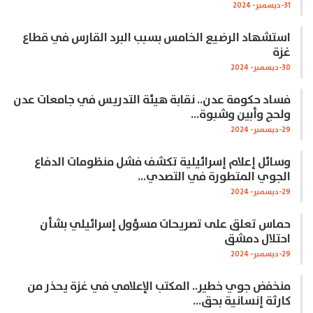
31-ديسمبر- 2024
استشهاد الرضيع الخامس بسبب البرد القارس في قطاع
غزة
30-ديسمبر- 2024
فساد حكومة عدن.. نقابة هيئة التدريس في جامعات عدن
ولحج وأبين وشبوة…
29-ديسمبر- 2024
وسائل إعلام إسرائيلية تكشف فشل منظومات الدفاع
الجوي المتطورة في التصدي…
29-ديسمبر- 2024
حماس تعلق على تصريحات مسؤول إسرائيلي بشأن
احتلال دمشق
29-ديسمبر- 2024
منخفض جوي خطير.. المكتب الإعلامي في غزة يحذر من
كارثة إنسانية بحق…