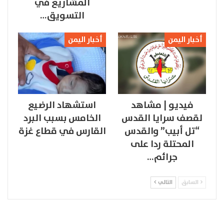
المشاريع في
التسويق…
أخبار اليمن
أخبار اليمن
فيديو | مشاهد
استشهاد الرضيع
لقصف سرايا القدس
الخامس بسبب البرد
“تل أبيب” والقدس
القارس في قطاع غزة
المحتلة ردا على
جرائم…
السابق
التالي