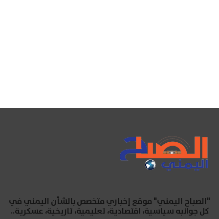
"الصباح اليمني" موقع إخباري متخصص بالشأن اليمني في
كل جوانبه سياسية، اقتصادية، تعليمية، تاريخية، عسكرية..