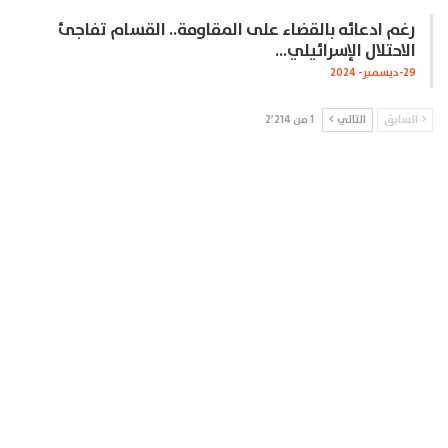
رغم ادعائه بالقضاء على المقاومة.. القسام تفاجئ
الاحتلال الإسرائيلي…
29-ديسمبر- 2024
السابق
التالي
1 من 2٬214