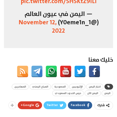
pic.twitter.com/SHSKtZ9lLl
— اليمن في عيون العالم
November 12,
(@Y0eme1n_1)
2022
خليك معنا
اخبار اليمن
الإثيوبيين
السعودية
الصباح اليمني
المهاجرين
اليمن
اليمن الان
حرس الحدود السعودي
Google+
Twitter
Facebook
شارك