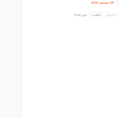
29-ديسمبر- 2024
السابق
التالي
1 من 2٬214