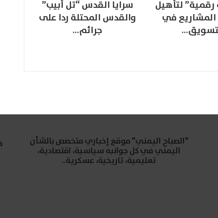
 رقمية” لتأهيل
سرايا القدس “تل أبيب”
المشاريع في
والقدس المحتلة ردا على
تسويق…
جرائم…
"الصباح اليمني" موقع إخباري متخصص بالشأن
خ
اليمني في كل جوانبه سياسية، اقتصادية،
تعليمية، تاريخية، عسكرية..