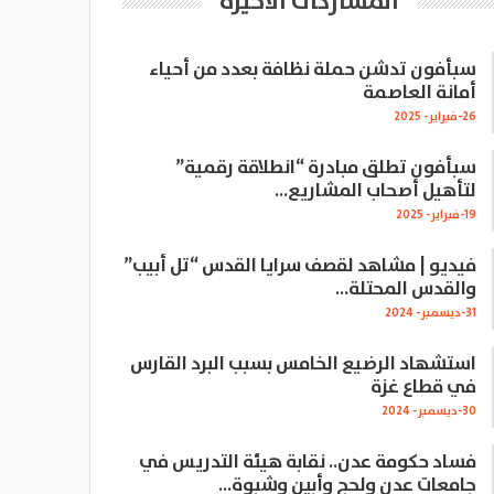
المشاركات الاخيرة
سبأفون تدشن حملة نظافة بعدد من أحياء
أمانة العاصمة
26-فبراير- 2025
سبأفون تطلق مبادرة “انطلاقة رقمية”
لتأهيل أصحاب المشاريع…
19-فبراير- 2025
فيديو | مشاهد لقصف سرايا القدس “تل أبيب”
والقدس المحتلة…
31-ديسمبر- 2024
استشهاد الرضيع الخامس بسبب البرد القارس
في قطاع غزة
30-ديسمبر- 2024
فساد حكومة عدن.. نقابة هيئة التدريس في
جامعات عدن ولحج وأبين وشبوة…