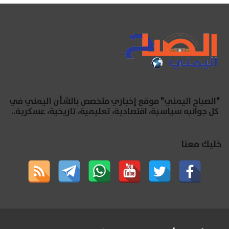
"الصباح اليمني" موقع إخباري متخصص بالشأن اليمني في
كل جوانبه سياسية، اقتصادية، تعليمية، تاريخية، عسكرية..
خليك معنا