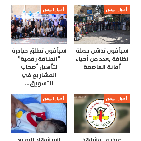
أخبار اليمن
أخبار اليمن
سبأفون تدشن حملة
سبأفون تطلق مبادرة
نظافة بعدد من أحياء
“انطلاقة رقمية”
أمانة العاصمة
لتأهيل أصحاب
المشاريع في
التسويق…
أخبار اليمن
أخبار اليمن
فيديو | مشاهد
استشهاد الرضيع