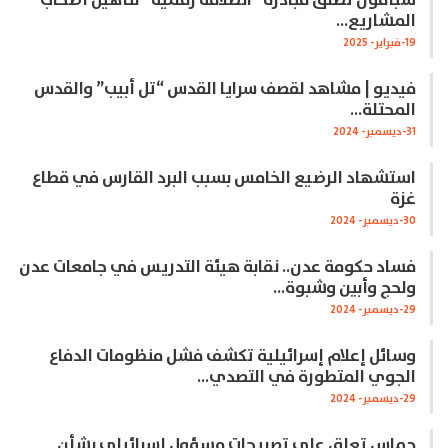
المشاريع…
19-فبراير- 2025
فيديو | مشاهد لقصف سرايا القدس “تل أبيب” والقدس
المحتلة…
31-ديسمبر- 2024
استشهاد الرضيع الخامس بسبب البرد القارس في قطاع
غزة
30-ديسمبر- 2024
فساد حكومة عدن.. نقابة هيئة التدريس في جامعات عدن
ولحج وأبين وشبوة…
29-ديسمبر- 2024
وسائل إعلام إسرائيلية تكشف فشل منظومات الدفاع
الجوي المتطورة في التصدي…
29-ديسمبر- 2024
حماس تعلق على تصريحات مسؤول إسرائيلي بشأن