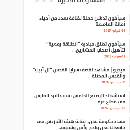
المشاركات الاخيرة
سبأفون تدشن حملة نظافة بعدد من أحياء
أمانة العاصمة
26-فبراير- 2025
سبأفون تطلق مبادرة “انطلاقة رقمية”
لتأهيل أصحاب المشاريع…
19-فبراير- 2025
فيديو | مشاهد لقصف سرايا القدس “تل أبيب”
والقدس المحتلة…
31-ديسمبر- 2024
استشهاد الرضيع الخامس بسبب البرد القارس
في قطاع غزة
30-ديسمبر- 2024
فساد حكومة عدن.. نقابة هيئة التدريس في
جامعات عدن ولحج وأبين وشبوة…