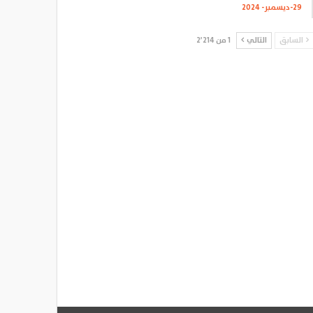
29-ديسمبر- 2024
السابق
التالي
1 من 2٬214