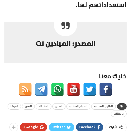
استعداداتهم لها.
المصدر: الميادين نت
خليك معنا
البالون الصيني
الصباح اليمني
الصين
المنطاد
اليمن
امريكا
بريطانيا
Google+
Twitter
Facebook
شارك