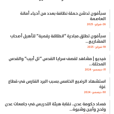
سبأفون تدشن حملة نظافة بعدد من أحياء أمانة
العاصمة
26-فبراير- 2025
سبأفون تطلق مبادرة “انطلاقة رقمية” لتأهيل أصحاب
المشاريع…
19-فبراير- 2025
فيديو | مشاهد لقصف سرايا القدس “تل أبيب” والقدس
المحتلة…
31-ديسمبر- 2024
استشهاد الرضيع الخامس بسبب البرد القارس في قطاع
غزة
30-ديسمبر- 2024
فساد حكومة عدن.. نقابة هيئة التدريس في جامعات عدن
ولحج وأبين وشبوة…