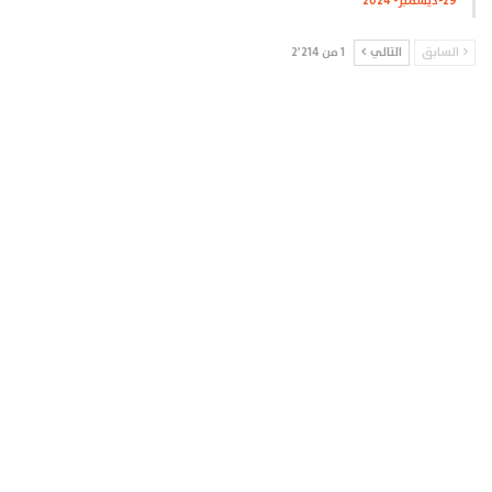
29-ديسمبر- 2024
السابق
التالي
1 من 2٬214