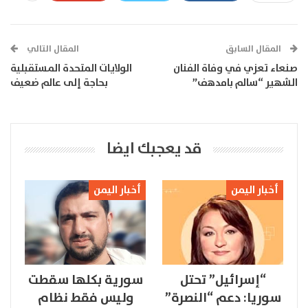
المقال السابق
المقال التالي
صنعاء تعزي في وفاة الفنان
الولايات المتحدة المستقبلية
الشهير “سالم بامدهف”
بحاجة إلى عالم ضعيف
قد يعجبك ايضا
أخبار اليمن
أخبار اليمن
“إسرائيل” تحتل
سورية بكلها سقطت
سوريا: دعم “النصرة”
وليس فقط نظام