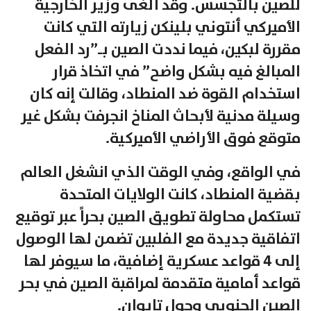
للصين بالتجسس. وقد ألغى وزير الخارجية
الأميركي أنتوني بلينكن زيارته التي كانت
مقررة لبكين، فيما نددت الصين بـ”رد الفعل
المبالغ فيه بشكل واضح” في اتخاذ قرار
استخدام القوة ضد المنطاد، وقالت إنه كان
وسيلة مدنية لأبحاث المناخ انجرفت بشكل غير
متوقع فوق الأراضي الأميركية.
في الواقع، وفي الوقت الذي انشغل العالم
بقضية المنطاد، كانت الولايات المتحدة
تستكمل محاولة تطويق الصين بحراً عبر توقيع
اتفاقية جديدة مع الفلبين تضمن لها الوصول
إلى 4 قواعد عسكرية إضافية، ما سيوفر لها
قواعد أمامية متقدمة لمراقبة الصين في بحر
الصين الجنوبي وحول تايوان.