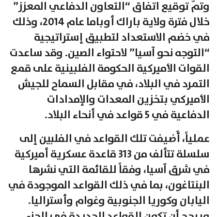
وتمّ توقيع اتفاق “التعاون الدفاعي المعزز”
خلال فترة ولاية باراك أوباما عام 2014، وذلك
في خضم الاستعداد لتطبيق إستراتيجية
“التوجه نحو آسيا” لاحتواء الصين. وقد ساعدت
القوات الأميركية الحكومة الفلبينية على قمع
التمرد في البلاد، في مقابل السماح للجيش
الأميركي بتخزين المعدات والإمدادات
الدفاعية في 5 قواعد في أنحاء البلاد.
عملياً، أُضيفت تلك القواعد في الفلبين إلى
سلسلة تتألف من 313 قاعدة عسكرية أميركية
في شرق آسيا، وفقاً للقائمة التي نشرها
البنتاغون، بما في ذلك القواعد الموجودة في
اليابان وكوريا الجنوبية وغوام وأستراليا.
ويرجح أن تكون القواعد الجديدة في الجزء