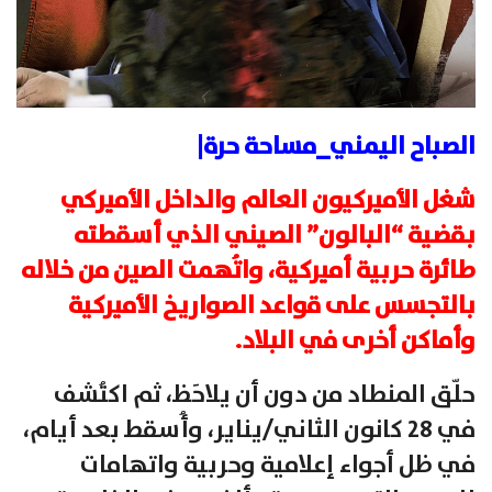
الصباح اليمني_مساحة حرة|
شغل الأميركيون العالم والداخل الأميركي
بقضية “البالون” الصيني الذي أسقطته
طائرة حربية أميركية، واتُهمت الصين من خلاله
بالتجسس على قواعد الصواريخ الأميركية
وأماكن أخرى في البلاد.
حلّق المنطاد من دون أن يلاحَظ، ثم اكتُشف
في 28 كانون الثاني/يناير، وأُسقط بعد أيام،
في ظل أجواء إعلامية وحربية واتهامات