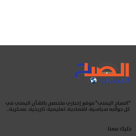
"الصباح اليمني" موقع إخباري متخصص بالشأن اليمني في
كل جوانبه سياسية، اقتصادية، تعليمية، تاريخية، عسكرية..
خليك معنا