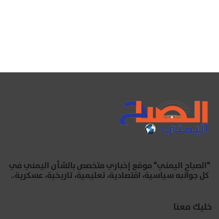
"الصباح اليمني" موقع إخباري متخصص بالشأن اليمني في
كل جوانبه سياسية، اقتصادية، تعليمية، تاريخية، عسكرية..
خليك معنا