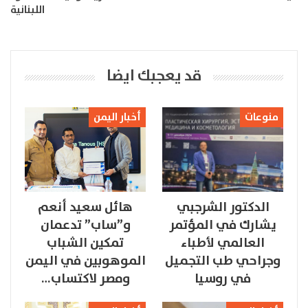
اللبنانية
قد يعجبك ايضا
منوعات
أخبار اليمن
الدكتور الشرجبي
هائل سعيد أنعم
يشارك في المؤتمر
و”ساب” تدعمان
العالمي لأطباء
تمكين الشباب
وجراحي طب التجميل
الموهوبين في اليمن
في روسيا
ومصر لاكتساب…