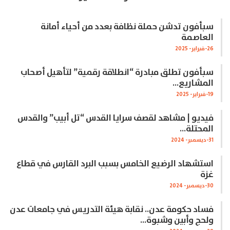
سبأفون تدشن حملة نظافة بعدد من أحياء أمانة
العاصمة
26-فبراير- 2025
سبأفون تطلق مبادرة “انطلاقة رقمية” لتأهيل أصحاب
المشاريع…
19-فبراير- 2025
فيديو | مشاهد لقصف سرايا القدس “تل أبيب” والقدس
المحتلة…
31-ديسمبر- 2024
استشهاد الرضيع الخامس بسبب البرد القارس في قطاع
غزة
30-ديسمبر- 2024
فساد حكومة عدن.. نقابة هيئة التدريس في جامعات عدن
ولحج وأبين وشبوة…