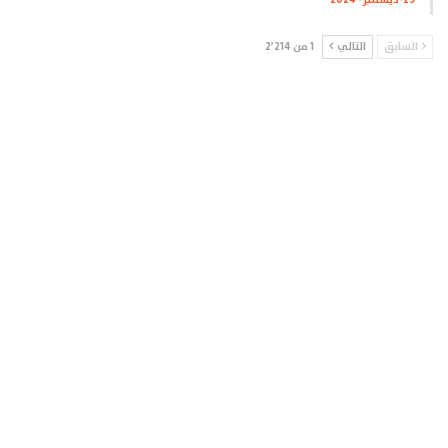
السابق
التالي
1 من 2٬214