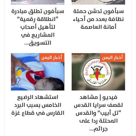
سبأفون تدشن حملة
سبأفون تطلق مبادرة
نظافة بعدد من أحياء
“انطلاقة رقمية”
أمانة العاصمة
لتأهيل أصحاب
المشاريع في
التسويق…
أخبار اليمن
أخبار اليمن
فيديو | مشاهد
استشهاد الرضيع
لقصف سرايا القدس
الخامس بسبب البرد
“تل أبيب” والقدس
القارس في قطاع غزة
المحتلة ردا على
جرائم…