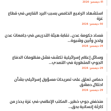
31-ديسمبر- 2024
استشهاد الرضيع الخامس بسبب البرد القارس في قطاع
غزة
30-ديسمبر- 2024
فساد حكومة عدن.. نقابة هيئة التدريس في جامعات عدن
ولحج وأبين وشبوة…
29-ديسمبر- 2024
وسائل إعلام إسرائيلية تكشف فشل منظومات الدفاع
الجوي المتطورة في التصدي…
29-ديسمبر- 2024
حماس تعلق على تصريحات مسؤول إسرائيلي بشأن
احتلال دمشق
29-ديسمبر- 2024
منخفض جوي خطير.. المكتب الإعلامي في غزة يحذر من
كارثة إنسانية بحق…